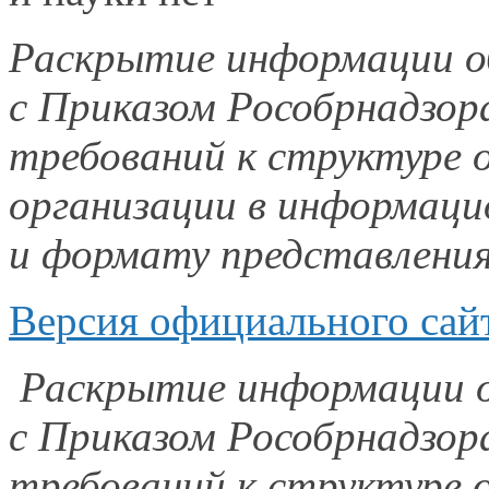
Раскрытие информации
о
с Приказом
Рособрнадзор
требований
к структуре
о
организации
в информаци
и формату
представлени
Версия официального сай
Раскрытие информации
с Приказом
Рособрнадзор
требований
к структуре
о