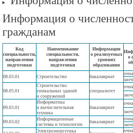
Информация
о численно
Информация
о численнос
гражданам
Код
Наименование
Информация
Инф
специальности,
специальности,
о реализуемых
о 
направления
направления
уровнях
об
подготовки
подготовки
образования
очн
08.03.01
Строительство
бакалавриат
заоч
Строительство
очн
08.05.01
уникальных зданий
специалитет
заоч
и сооружений
Информатика
очн
09.03.01
и вычислительная
бакалавриат
заоч
техника
очн
Информационные
09.03.02
бакалавриат
системы
и технологии
заоч
очн
Электроэнергетика