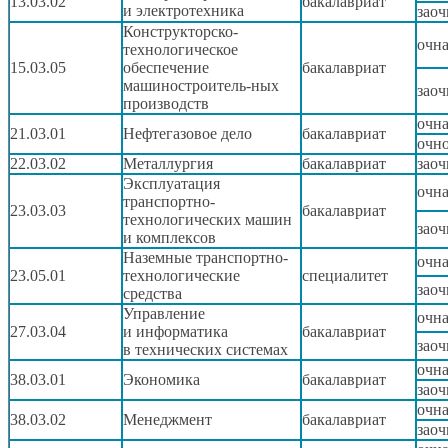
13.03.02
бакалавриат
и электротехника
заоч
Конструкторско-
очн
технологическое
15.03.05
обеспечение
бакалавриат
машиностроитель-ных
заоч
производств
очн
21.03.01
Нефтегазовое дело
бакалавриат
очно
22.03.02
Металлургия
бакалавриат
заоч
Эксплуатация
очн
транспортно-
23.03.03
бакалавриат
технологических машин
заоч
и комплексов
Наземные транспортно-
очн
23.05.01
технологические
специалитет
заоч
средства
Управление
очн
27.03.04
и информатика
бакалавриат
заоч
в технических
системах
очн
38.03.01
Экономика
бакалавриат
заоч
очн
38.03.02
Менеджмент
бакалавриат
заоч