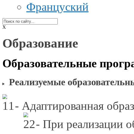
луживание
Француский
тов
порта
нения
,
X
дуктов
Образование
аботки
Образовательные прог
Реализуемые образовательн
- Адаптированная обра
- При реализации 