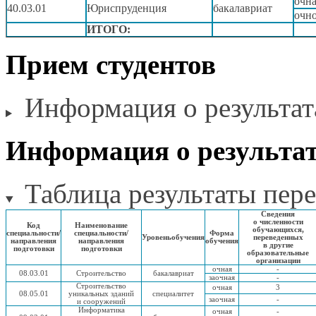
очн
40.03.01
Юриспруденция
бакалавриат
очно
ИТОГО:
Прием студентов
Информация
о результат
Информация
о результа
Таблица результаты пере
Сведения
о численности
Код
Наименование
обучающихся,
специальности/
специальности/
Форма
Уровень
обучения
переведенных
направления
направления
обучения
в другие
подготовки
подготовки
образовательные
организации
очная
-
08.03.01
Строительство
бакалавриат
заочная
-
Строительство
очная
3
08.05.01
уникальных зданий
специалитет
заочная
-
и сооружений
Информатика
очная
-