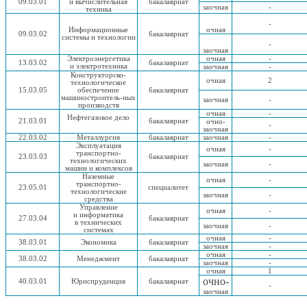
09.03.01
и вычислительная
бакалавриат
заочная
-
техника
-
Информационные
очная
09.03.02
бакалавриат
системы
и технологии
-
заочная
Электроэнергетика
очная
-
13.03.02
бакалавриат
и электротехника
заочная
-
Конструкторско-
очная
2
технологическое
15.03.05
обеспечение
бакалавриат
машиностроитель-ных
заочная
-
производств
очная
-
Нефтегазовое дело
21.03.01
бакалавриат
очно-
-
заочная
22.03.02
Металлургия
бакалавриат
заочная
-
Эксплуатация
очная
-
транспортно-
23.03.03
бакалавриат
технологических
заочная
-
машин
и комплексов
Наземные
очная
-
транспортно-
23.05.01
специалитет
технологические
заочная
-
средства
Управление
очная
-
и информатика
27.03.04
бакалавриат
в технических
заочная
-
системах
очная
-
38.03.01
Экономика
бакалавриат
заочная
-
очная
-
38.03.02
Менеджмент
бакалавриат
заочная
-
очная
1
очно-
40.03.01
Юриспруденция
бакалавриат
-
заочная