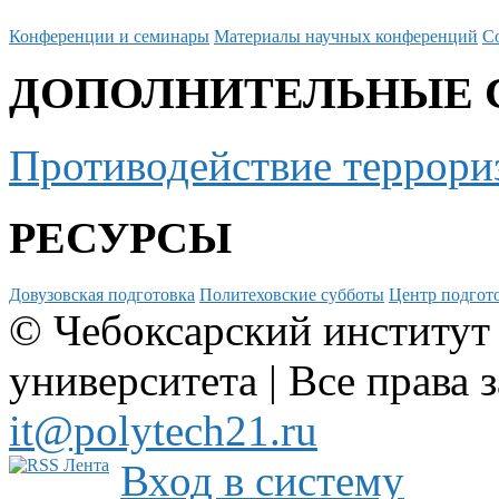
Конференции и семинары
Материалы научных конференций
С
ДОПОЛНИТЕЛЬНЫЕ 
Противодействие террори
РЕСУРСЫ
Довузовская подготовка
Политеховские субботы
Центр подгото
© Чебоксарский институт
университета | Все права 
it@polytech21.ru
Вход в систему