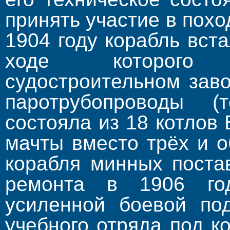
принять участие в по­х
1904 году корабль вст
ходе которого 
судостроительном зав
паротрубопроводы (
состоя­ла из 18 котлов
мачты вместо трёх и 
корабля минных поста
ре­монта в 1906 го
усиленной боевой под
учебного отряда под к