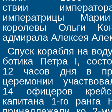
ствии императо
императрицы Марии
королевы Ольги Кон
адмирала Алексея Але
Спуск корабля на вод
ботика Петра I, сост
12 часов дня в при
церемонии участвов
14 офицеров крейс
капитана 1-го ранга 
принадлежали ко 2-м