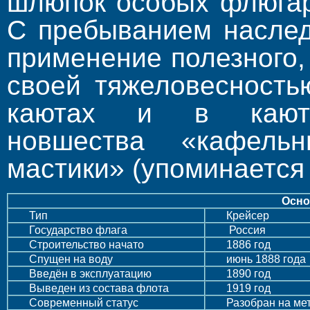
шлюпок особых флюгар
С пребыванием наслед
применение полезного,
своей тяжеловесност
каютах и в кают-к
новшества «кафель
мастики» (упоминается 
Осно
Тип
Крейсер
Государство флага
Россия
Строительство начато
1886 год
Спущен на воду
июнь 1888 года
Введён в эксплуатацию
1890 год
Выведен из состава флота
1919 год
Современный статус
Разобран на ме