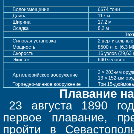
Водоизмещение
6674 тонн
Длина
117 м
Ширина
17,2 м
Осадка
8,2 м
Тех
Силовая установка
2 вертикальные
Мощность
8500 л. с. (6,3 М
Скорость
16 узлов (29,63 
Экипаж
640 человек
2 × 203-мм оруд
Артиллерийское вооружение
13 × 152-мм ору
Торпедно-минное вооружение
Три 15-дюймовы
Плавание на
23 августа 1890 го
первое плавание, пре
пройти в Севастопол