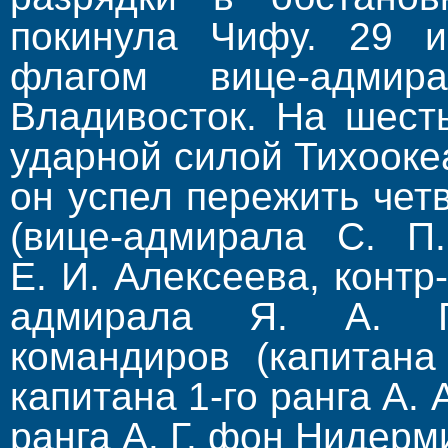
покинула Чифу. 29 и
флагом вице-адми
Владивосток. На шест
ударной силой Тихооке
он успел пережить че
(вице-адмирала С. П.
Е. И. Алексеева, конт
адмирала Я. А. Г
командиров (капитана
капитана 1-го ранга А. 
ранга А. Г. фон Нидерм