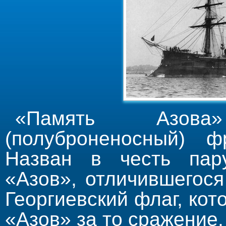
«Память Азов
(полуброненосный) ф
Назван в честь пару
«Азов», отличившегос
Георгиевский флаг, ко
«Азов» за то сражение