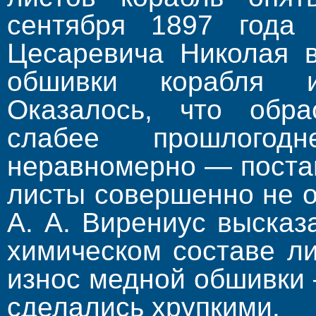
сентября 1897 года 
Цесаревича Ни­колая 
обшивки корабля и
Оказалось, что обра
слабее прошлогод
неравномерно — поста
листы совершенно не 
А. А. Вирениус выска
химическом составе л
износ медной об­шивки 
сделались хрупкими.