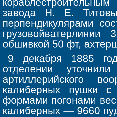
кораблестроит
завода Н. Е. Титов
перпендику­лярами со
грузовойватерлинии
обшивкой 50 фт, ахтер
9 декабря 1885 год
отделении уточнили
артиллерийского во
калиберных пушки с 
формами погонами веси
калиберных — 9660 пуд