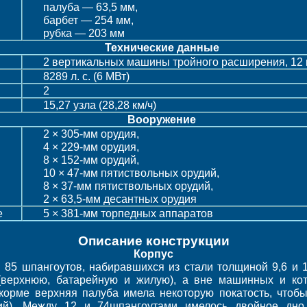
палуба — 63,5 мм,
барбет — 254 мм,
рубка — 203 мм
Технические данные
2 вертикальных машины тройного расширения, 12 
8289 л. с. (6 МВт)
2
15,27 узла (28,28 км/ч)
Вооружение
2 × 305-мм орудия,
4 × 229-мм орудия,
8 × 152-мм орудий,
10 × 47-мм пятиствольных орудий,
8 × 37-мм пятиствольных орудий,
2 × 63,5-мм десантных орудия
е
5 × 381-мм торпедных аппаратов
Описание конструкции
Корпус
85 шпангоутов, набиравшихся из стали толщиной 9,6 и 1
(верхнюю, батарейную и жилую), а вне машинных и ко
орме верхняя палуба имела некоторую покатость, чтобы
ий). Между 12 и 74шпангоутами имелось двойное дно