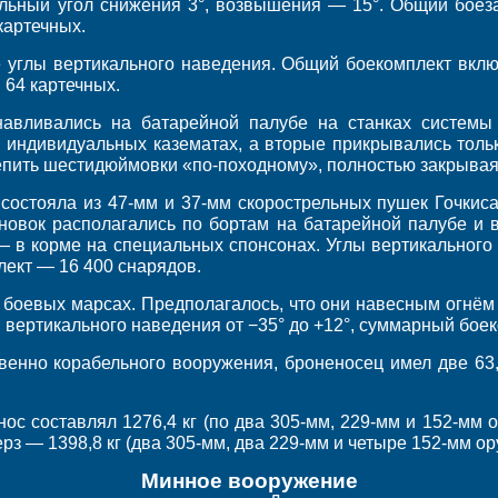
льный угол снижения 3°, возвышения — 15°. Общий боеза
картечных.
 углы вертикального наведения. Общий боекомплект вклю
 64 картечных.
навливались на батарейной палубе на станках системы
в индивидуальных казематах, а вторые прикрывались толь
репить шестидюймовки «по-походному», полностью закрыва
состояла из 47-мм и 37-мм скорострельных пушек Гочкиса
ановок располагались по бортам на батарейной палубе и
— в корме на специальных спонсонах. Углы вертикального 
лект — 16 400 снарядов.
 боевых марсах. Предполагалось, что они навесным огнём
 вертикального наведения от −35° до +12°, суммарный бое
венно корабельного вооружения, броненосец имел две 63
ос составлял 1276,4 кг (по два 305-мм, 229-мм и 152-мм о
ерз — 1398,8 кг (два 305-мм, два 229-мм и четыре 152-мм ор
Минное вооружение