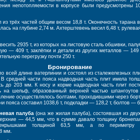
ечения непотопляемости в корпусе были предусмотрены 1
из трёх частей общим весом 18,8 т. Оконечность тарана 
лась на глубине 2,74 м. Ахтерштевень весил 6,48 т, рулевая
.
весить 2935 т, из которых на листовую сталь обшивки, палу
ую — 409 т, заклёпки и детали из других металлов — 149 
оительную перегрузку почти 250 т.
Бронирование
о всей длине ватерлинии и состоял из сталежелезных пли
 В средней части пояса надводная часть плит имела толщ
ь до 203 мм. К носу и корме надводная часть плит пост
ь на шельф, образованный верхней частью шпангоутов 
пление осуществлялось болтами, проходившими через борт
 пояса составил 1038,6 т, подкладки — 128,2 т, болтов — б
невая палуба
(она же жилая палуба), состоявшая из дву
верхние — 44,5 мм, что в сумме давало толщину бронепа
некрышками толщиной 63,5 мм, а по периметру
8 мм.