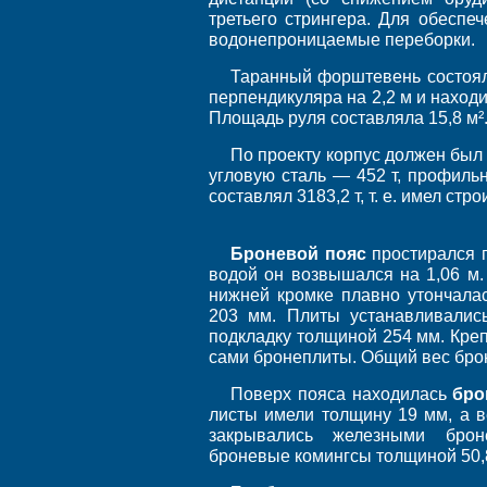
третьего стрингера. Для обесп
водонепроницаемые переборки.
Таранный форштевень состоял 
перпендикуляра на 2,2 м и находи
Площадь руля составляла 15,8 м²
По проекту корпус должен был 
угловую сталь — 452 т, профильн
составлял 3183,2 т, т. е. имел стр
Броневой пояс
простирался п
водой он возвышался на 1,06 м.
нижней кромке плавно утончалас
203 мм. Плиты устанавливалис
подкладку толщиной 254 мм. Кре
сами бронеплиты. Общий вес брони
Поверх пояса находилась
бро
листы имели толщину 19 мм, а 
закрывались железными бро
броневые комингсы толщиной 50,