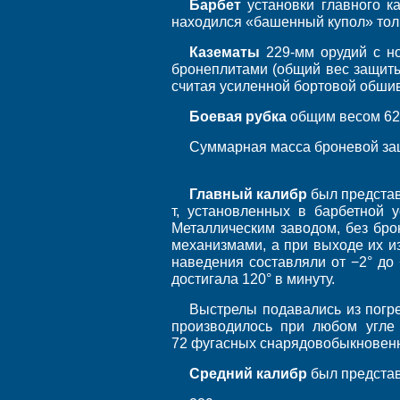
Барбет
установки главного к
находился «башенный купол» толщ
Казематы
229-мм орудий с н
бронеплитами (общий вес защиты
считая усиленной бортовой обшив
Боевая рубка
общим весом 62,
Суммарная масса броневой защ
Главный калибр
был представ
т, установленных в барбетной у
Металлическим заводом, без бро
механизмами, а при выходе их и
наведения составляли от −2° до 
достигала 120° в минуту.
Выстрелы подавались из погре
производилось при любом угле 
72 фугасных снарядовобыкновенно
Средний калибр
был представ