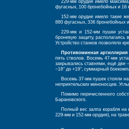
229-мм орудие имело максима
фугасных, 100 бронебойных и 16 
152-мм орудие имело такие же
880 фугасных, 336 бронебойных и
229-мм и 152-мм пушки уста
броневую защиту, располагаясь 
Устройство станков позволяло к
Противоминная артиллерия
пять стволов. Восемь 47-мм уст
закрывались ставнями, ещё две 
−18° до +19°, суммарный боекомп
Восемь 37-мм пушек стояли на
неприятельских миноносцев. Углы
Помимо перечисленного собст
Барановского.
Полный вес залпа корабля на н
229-мм и 152-мм орудия), на трав