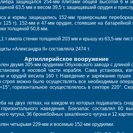
алибра защищался 254-мм плитами общей высотой 6 м и 
иной 63,5 мм и весом 39,5 т, защищавший орудия и прислуг
оса и кормы защищались 152-мм траверсными переборка
 125 т). 152-мм и 47-мм орудия, стоявшие на батарейной
ки толщиной 50,8 мм.
1 т имела стенки толщиной 203 мм и крышу из 63,5-мм лист
иты «Александра II» составляла 2474 т.
Артиллерийское вооружение
лен двумя 305-мм орудиями Обуховского завода с длиной с
становке в носовой части корабля. Сама установка, из
ни и орудий весила 160 т. Наведение и заряжание пушек
з строя можно было осуществлять все необходимые опера
+15°, горизонтальное осуществлялось в секторе 220°. Ск
ба на двух лотках, на каждом из которых подавались сна
горизонтального наведения. Боезапас составлял 60 вы
го чугуна, 36 бронебойных закалённого чугуна и 12 картеч
лен четырьмя 229-мм и восемью 152-мм орудиями.