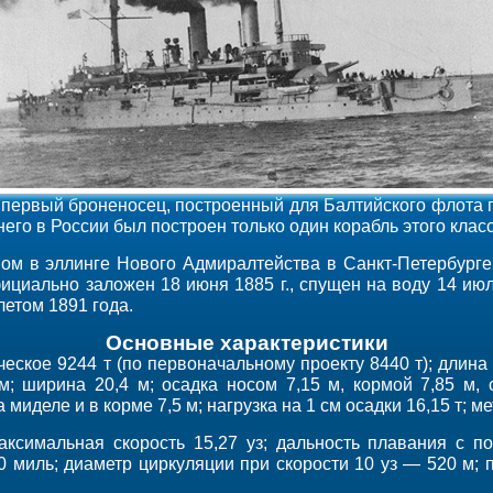
первый броненосец, построенный для Балтийского флота по
его в России был построен только один корабль этого клас
вом в эллинге Нового Адмиралтейства в Санкт-Петербурге 
ициально заложен 18 июня 1885 г., спущен на воду 14 июл
летом 1891 года.
Основные характеристики
ское 9244 т (по первоначальному проекту 8440 т); длина 
; ширина 20,4 м; осадка носом 7,15 м, кормой 7,85 м, 
а миделе и в корме 7,5 м; нагрузка на 1 см осадки 16,15 т; 
ксимальная скорость 15,27 уз; дальность плавания с по
0 миль; диаметр циркуляции при скорости 10 уз — 520 м; 