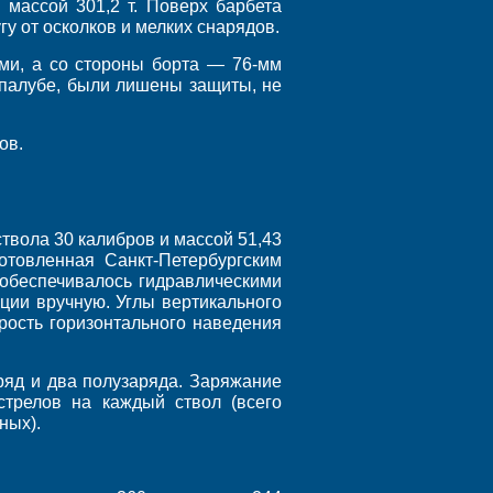
массой 301,2 т. Поверх барбета
у от осколков и мелких снарядов.
ми, а со стороны борта — 76-мм
 палубе, были лишены защиты, не
ов.
твола 30 калибров и массой 51,43
готовленная Санкт-Петербургским
 обеспечивалось гидравлическими
ции вручную. Углы вертикального
орость горизонтального наведения
ряд и два полузаряда. Заряжание
стрелов на каждый ствол (всего
ных).