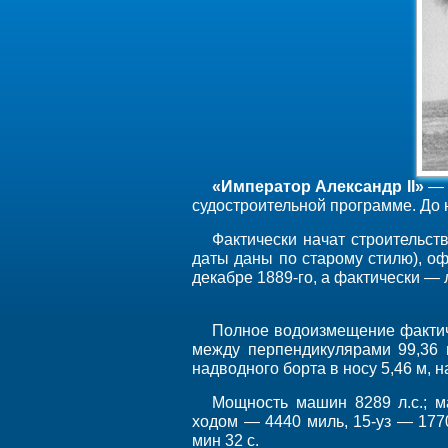
«Император Александр II»
— 
судостроительной программе. До н
Фактически начат строительст
даты даны по старому стилю), оф
декабре 1889-го, а фактически — 
Полное водоизмещение фактиче
между перпендикулярами 99,36 м
надводного борта в носу 5,46 м, н
Мощность машин 8289 л.с.; ма
ходом — 4440 миль, 15-уз — 177
мин 32 с.