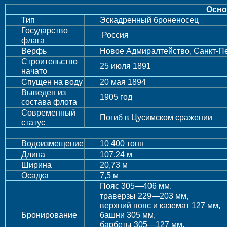
Осно
Тип
Эскадренный броненосец
Государство
Россия
флага
Верфь
Новое Адмиралтейство, Санкт-П
Строительство
25 июля 1891
начато
Спущен на воду
20 мая 1894
Выведен из
1905 год
состава флота
Современный
Погиб в Цусимском сражении
статус
Водоизмещение
10 400 тонн
Длина
107,24 м
Ширина
20,73 м
Осадка
7,5 м
Пояс 305—406 мм,
траверзы 229—203 мм,
верхний пояс и каземат 127 мм,
Бронирование
башни 305 мм,
барбеты 305—127 мм,