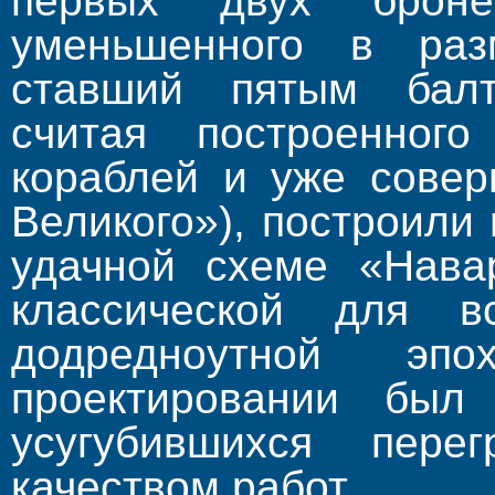
первых двух броне
уменьшенного в раз
ставший пятым балт
считая построенног
кораблей и уже совер
Великого»), построили
удачной схеме «Нава
классической для в
додредноутной э
проектировании был
усугубившихся пере
качеством работ.