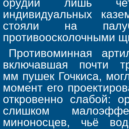
орудий лишь че
индивидуальных казе
стояли на палу
противоосколочными щ
Противоминная арти
включавшая почти т
мм пушек Гочкиса, мог
момент его проектиров
откровенно слабой: о
слишком малоэфф
миноносцев, чьё вод