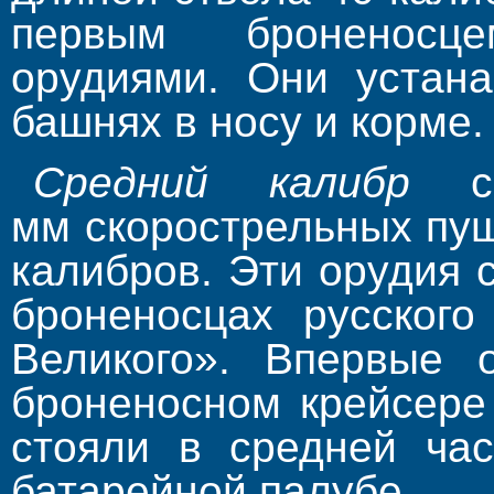
первым броненосц
орудиями. Они устана
башнях в носу и корме.
Средний калибр
со
мм скорострельных пуш
калибров. Эти орудия 
броненосцах русского
Великого». Впервые 
броненосном крейсере
стояли в средней час
батарейной палубе.