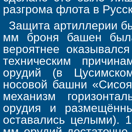
разгрома флота в Русск
Защита артиллерии бы
мм броня башен была
вероятнее оказывался
техническим причина
орудий (в Цусимско
носовой башни «Сисоя
механизм горизонтал
орудия и размещённ
оставались целыми). 
мм орудий достаточно