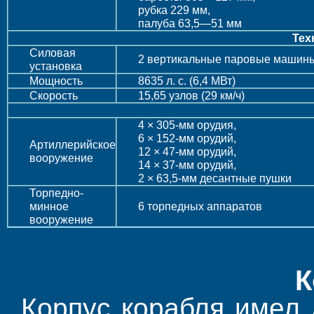
рубка 229 мм,
палуба 63,5—51 мм
Тех
Силовая
2 вертикальные паровые машины
установка
Мощность
8635 л. с. (6,4 МВт)
Скорость
15,65 узлов (29 км/ч)
4 × 305-мм орудия,
6 × 152-мм орудий,
Артиллерийское
12 × 47-мм орудий,
вооружение
14 × 37-мм орудий,
2 × 63,5-мм десантные пушки
Торпедно-
минное
6 торпедных аппаратов
вооружение
К
Корпус корабля имел 