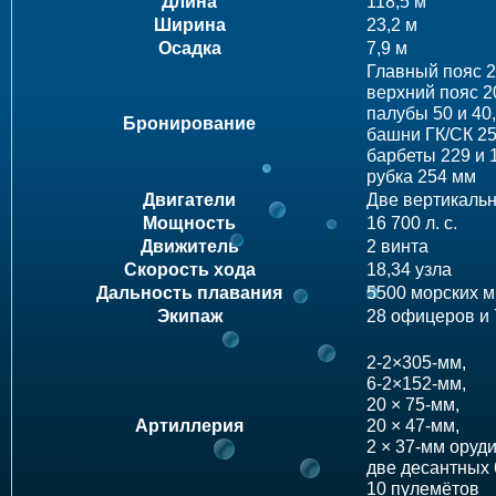
Длина
118,5 м
Ширина
23,2 м
Осадка
7,9 м
Главный пояс 
верхний пояс 
палубы 50 и 40,
Бронирование
башни ГК/СК 25
барбеты 229 и 
рубка 254 мм
Двигатели
Две вертикаль
Мощность
16 700 л. с.
Движитель
2 винта
Скорость хода
18,34 узла
Дальность плавания
5500 морских м
Экипаж
28 офицеров и 
2-2×305-мм,
6-2×152-мм,
20 × 75-мм,
Артиллерия
20 × 47-мм,
2 × 37-мм оруди
две десантных 
10 пулемётов