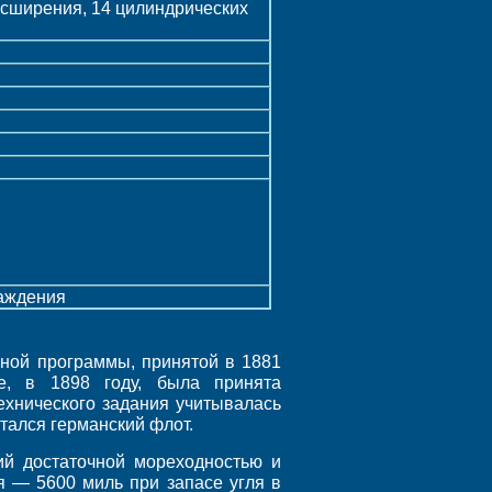
сширения, 14 цилиндрических
раждения
ьной программы, принятой в 1881
ее, в 1898 году, была принята
ехнического задания учитывалась
тался германский флот.
ий достаточной мореходностью и
я — 5600 миль при запасе угля в