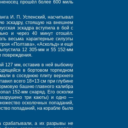
оненосец прошёл более 600 миль
анга И. П. Успенский, насчитывал
ую эскадру, стоящую на внешнем
усская эскадра вступила в бой с
ьно и через 40 минут отошёл.
ать весьма характерные силуэты
строя «Полтава», «Аскольд» и ещё
выпустила 12 305-мм и 55 152-мм
е повреждения.
ой 127 мм, оставив в ней выбоину
ходящейся в бортовом торпедном
рмали в соседнюю плиту верхнего
тавил всего 18×13 см при глубине
кормовую башню главного калибра
опал 152-мм снаряд. Его осколки
(разрушено три каюты) и одно —
множество осколочных попаданий,
ество попаданий, на корабле было
а срабатывали, а их разрывы не