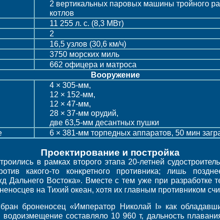
2 вертикальных паровых машины тройного ра
котлов
11 255 л. с. (8,3 МВт)
2
16,5 узлов (30,6 км/ч)
3750 морских миль
662 офицера и матроса
Вооружение
4 × 305-мм,
12 × 152-мм,
12 × 47-мм,
28 × 37-мм орудий,
две 63,5-мм десантных пушки
е
6 × 381-мм торпедных аппаратов, 50 мин заг
Проектирование и постройка
роились в рамках второго этапа 20-летней судостроител
ротив какого-то конкретного противника; лишь поздн
д Дальнего Востока». Вместе с тем уже при разработке т
еносцев на Тихий океан, хотя их главным противником счи
ыбран броненосец «Император Николай I» как обладавш
 водоизмещение составляло 10 960 т, дальность плавани