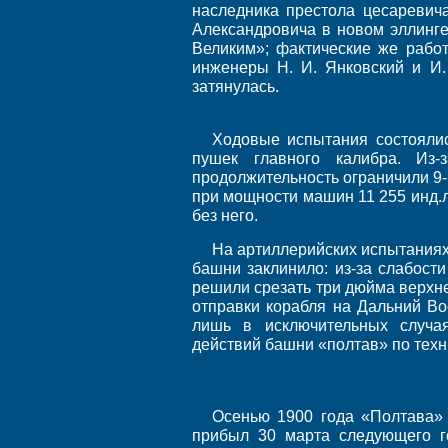
наследника престола цесаревич
Александровича в новом эллинг
Великим»; фактические же рабо
инженеры Н. И. Янковский и И. 
затянулась.
Ходовые испытания состоялис
пушек главного калибра. Из
продолжительность ограничили 9-ю
при мощности машин 11 255 инд.
без него.
На артиллерийских испытаниях 
башни заклинило: из-за слабост
решили срезать три дюйма верхне
отправки корабля на Дальний Во
лишь в исключительных случа
действий башни «полтав» по техн
Осенью 1900 года «Полтава» 
прибыл 30 марта следующего г