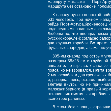
маршруту Нагасаки — Порт-Арту
маршрута без остановок и поломо
К началу русско-японской вой
631 человека. При ночном напа
рейде Порт-Артура,броненосец н
подошедшими главными силами 
Любопытно, что японцы, несмот
русских кораблей: согласно рапо
два крупных корабля. Во время 
фугасных снарядов, а сама полу
305-мм снаряд под острым угл
размером 38×25 см и глубиной 
аппарате, но взрыва, к счастью
пояса, но не взорвался. Плита во
2 мм; ослабли и два крепёжных 
и, разорвавшись, оставил выбои
влетели внутрь, но не причини
малокалиберного (в правый корм
оставивших вмятины и пробоины в
всего трое раненых.
В этом бою японцы стреляли 