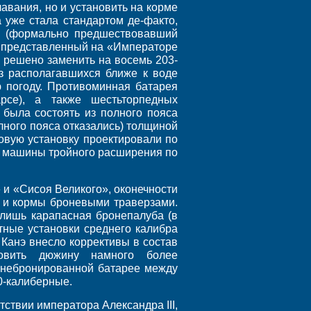
авания, но и установить на корме
 уже стала стандартом де-факто,
в» (формально предшествовавший
, представленный на «Императоре
 решено заменить на восемь 203-
из располагавшихся ближе к воде
ю погоду. Противоминная батарея
рсе), а также шестьторпедных
была состоять из полного пояса
лного пояса отказались) толщиной
овую установку проектировали по
е машины тройного расширения по
 и «Сисоя Великого», оконечности
 и кормы броневыми траверзами.
лишь карапасная бронепалуба (в
тные установки среднего калибра
Канэ внесло коррективы в состав
овить дюжину намного более
в небронированной батарее между
0-калиберные.
тствии императора Александра III,