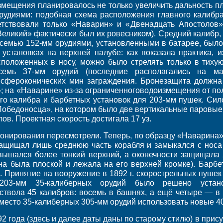
измещения планировалось не только увеличить дальность пл
удиями: подобная схема расположения главного калибра
етствовали только «Наварин» и «Двенадцать Апостоло
еликий» фактически был их ровесником). Средний калибр
осемью 152-мм орудиями, установленными в батарее, было
установках на верхней палубе: как показала практика, 
положенных в носу, можно было стрелять только в тиху
емь 37-мм орудий (последние располагались на ма
 сфероконических мин заграждения. Бронезащита должна 
I»; на «Наварине» из-за ограниченноговодоизмещения от по
ого калибра и барбетных установок для 203-мм пушек. Сил
Победоносца», на котором было две вертикальные паровы
лов. Проектная скорость достигала 17 уз.
онирования пересмотрели. Теперь, по образцу «Наварина»
защищал лишь среднюю часть корабля и замыкался с носа
вышался более тонкий верхний, а оконечности защищала 
на была плоской и лежала на его верхней кромке). Барбе
 Принятие на вооружение в 1892 г. скорострельных пушек 
 203-мм 35-калиберных орудий было решено устан
ствола 45 калибров: восемь в башнях, а ещё четыре — 
 вместо 35-калиберных 305-мм орудий использовать новые 4
2 года (здесь и далее даты даны по старому стилю) в прису