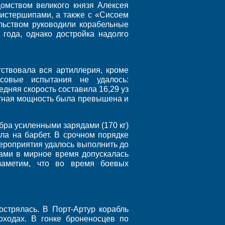
омством великого князя Алексея
истершипами, а также с «Сисоем
льством руководили корабельные
 года, однако достройка надолго
тствовала вся артиллерия, кроме
совые испытания не удалось:
едняя скорость составила 16,29 уз
ктная мощность была превышена и
бра усиленными зарядами (170 кг)
ла на барбет. В срочном порядке
мероприятия удалось выполнить до
дами в мирное время допускалась
заметим, что во время боевых
стрялась. В Порт-Артур корабль
ходах. В гонке броненосцев по