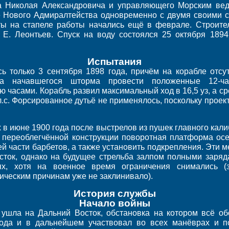
а Николая Александровича и управляющего Морским вед
е Нового Адмиралтейства одновременно с двумя своими с
ты на стапеле работы начались ещё в феврале. Строите
Е. Леонтьев. Спуск на воду состоялся 25 октября 1894
Испытания
ь только 3 сентября 1898 года, причём на корабле отсу
-за начавшегося шторма провести положенные 12-ча
 часами. Корабль развил максимальный ход в 16,5 уз, а ср
л.с. Форсированное дутьё не применялось, поскольку прое
в июне 1900 года после выстрелов из пушек главного кали
и переоблегчённой конструкции поворотная платформа осе
й части барбетов, а также установить подкрепления. Эти 
сток, однако на будущее стрельба залпом полными заря
ях, хотя на военное время ограничения снимались (
ическим причинам уже не заклинивало).
История службы
Начало войны
ушла на Дальний Восток, обстановка на котором всё обо
ода и в дальнейшем участвовал во всех манёврах и по