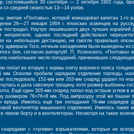
р, состоявшейся 30 сентября — 2 октября 1902 года, бр
к со средней скоростью 13—14 узлов.
ны экипаж «Полтавы», которой командовал капитан 1-го р
дении 26—27 января 1904 г. японских эсминцев на русск
е пострадал. Наутро лишившаяся двух лучших кораблей р
неприятеля, однако последний действовал нерешител
ря на небольшую дистанцию, не смогли правильно опозн
рту адмирала Того, ночным нападением были выведены из 
этого боя, согласно рапортуИ. П. Успенского, «Полтава» 
чила наибольшее число попаданий, причинивших следующи
ом попал во вторую с кормы плиту верхнего пояса толщин
6 мм. Осколки пробили зарядное отделение торпеды, на
, не последовало. 152-мм или 203-мм снаряд ударил по но
гнулась и дала сквозную трещину, хотя размер выбоины сос
болта. Ещё один 305-мм снаряд попал под острым углом в 
ну размером 76×76×8 мм. Под амбразуру этой же башни п
ли вреда. Имелось ещё три попадания 76-мм снарядов 
овой вентилятор машинного отделения). Имелось также 
 левом борту и в вентиляторах. Несмотря на такое колич
снарядами с «тугими» взрывателями, которые не всегд