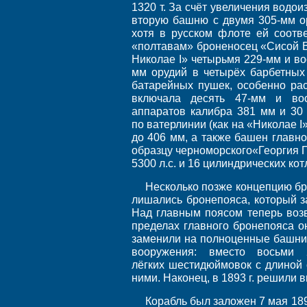
1320 т. За счёт увеличения водо
вторую башню с двумя 305-мм ор
хотя в русском флоте ей соотв
«полтавам» броненосец «Сисой В
Николае I» четырьмя 229-мм и в
мм орудий в четырёх барбетных 
батарейных пушек, особенно рас
включала десять 47-мм и вос
аппаратов калибра 381 мм и 30
по ватерлинии (как на «Николае 
до 406 мм, а также башен главн
образцу черноморского«Георгия 
5300 л.с. и 16 цилиндрических кот
Несколько позже концепцию бр
лишались бронепояса, который 
Над главным поясом теперь воз
пределах главного бронепояса о
заменили на полноценные башни.
вооружения: вместо восьми
лёгких шестидюймовок с длиной 
ними. Наконец, в 1893 г. решили
Корабль был заложен 7 мая 189