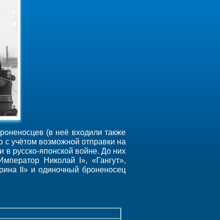
броненосцев (в неё входили также
о с учётом возможной отправки на
и в русско-японской войне. До них
мператор Николай I», «Гангут»,
рина II» и одиночный броненосец