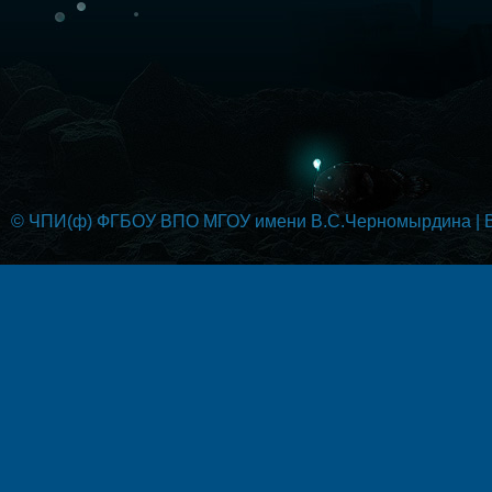
© ЧПИ(ф) ФГБОУ ВПО МГОУ имени В.С.Черномырдина | Вс