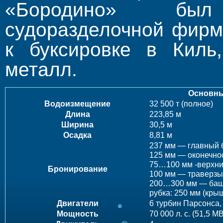
«Бородино» бы
судоразделочной фирм
к буксировке в Киль
металл.
Основны
Водоизмещение
32 500 т (полное)
Длина
223,85 м
Ширина
30,5 м
Осадка
8,81 м
237 мм — главный 
125 мм — оконечно
75…100 мм -верхни
Бронирование
100 мм — траверзы
200…300 мм — баш
рубка: 250 мм (кры
Двигатели
6 турбин Парсонса,
Мощность
70 000 л. с. (51,5 МВ