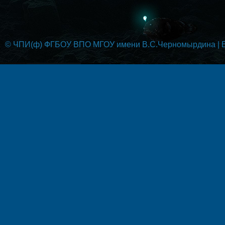
© ЧПИ(ф) ФГБОУ ВПО МГОУ имени В.С.Черномырдина | Вс