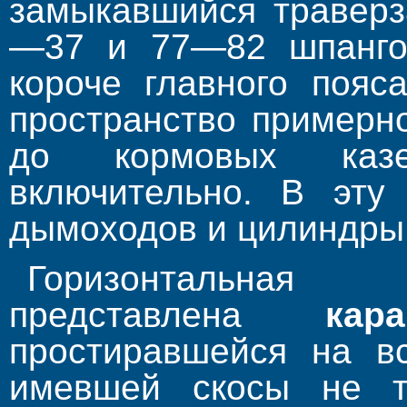
замыкавшийся травер
—37 и 77—82 шпангоу
короче главного пояс
пространство примерн
до кормовых каз
включительно. В эту
дымоходов и цилиндры
Горизонталь
представлена
кар
простиравшейся на в
имевшей скосы не т