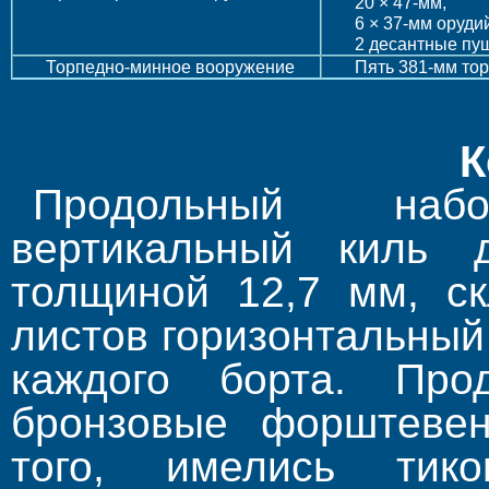
20 × 47-мм,
6 × 37-мм оруди
2 десантные пу
Торпедно-минное вооружение
Пять 381-мм то
К
Продольный наб
вертикальный киль
толщиной 12,7 мм, ск
листов горизонтальный 
каждого борта. Про
бронзовые форштевен
того, имелись ти