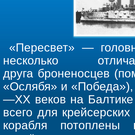
«Пересвет»
— головн
несколько отл
друга броненосцев (по
«Ослябя» и «Победа»),
—XX веков на Балтике
всего для крейсерских
корабля потоплены в