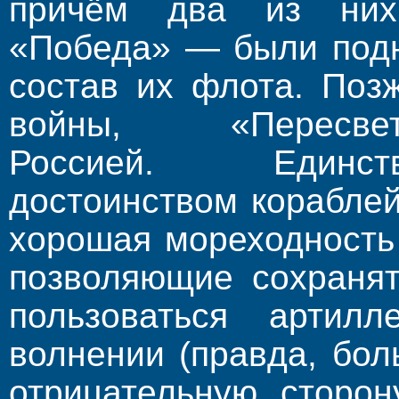
причём два из ни
«Победа» — были подн
состав их флота. Поз
войны, «Перес
Россией. Единст
достоинством корабле
хорошая мореходность
позволяющие сохранят
пользоваться артил
волнении (правда, бо
отрицательную сторон