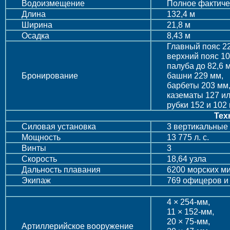
Водоизмещение
Полное фактиче
Длина
132,4 м
Ширина
21,8 м
Осадка
8,43 м
Главный пояс 2
верхний пояс 10
палуба до 82,6 
Бронирование
башни 229 мм,
барбеты 203 мм
казематы 127 ил
рубки 152 и 102
Тех
Силовая установка
3 вертикальные
Мощность
13 775 л. с.
Винты
3
Скорость
18,64 узла
Дальность плавания
6200 морских м
Экипаж
769 офицеров и
4 × 254-мм,
11 × 152-мм,
20 × 75-мм,
Артиллерийское вооружение