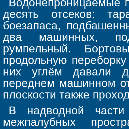
Водонепроницаемые п
десять отсеков: тар
боезапаса, подбашенн
два машинных, по
румпельный. Борто
продольную переборку
них углём давали д
переднем машинном от
плоскости также прохо
В надводной части
межпалубных простр