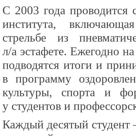
С
2003 года
проводится с
института, включающа
стрельбе
из пневматич
л/а эстафете.
Ежегодно
на
подводятся итоги
и прин
в программу
оздоровле
культуры, спорта
и фо
у студентов
и профессорс
Каждый десятый студент 