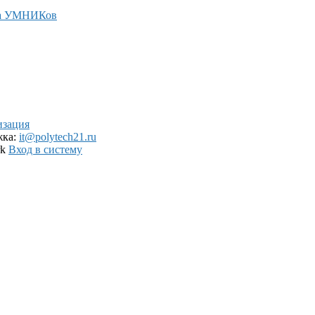
а УМНИКов
изация
жка:
it@polytech21.ru
rk
Вход в систему