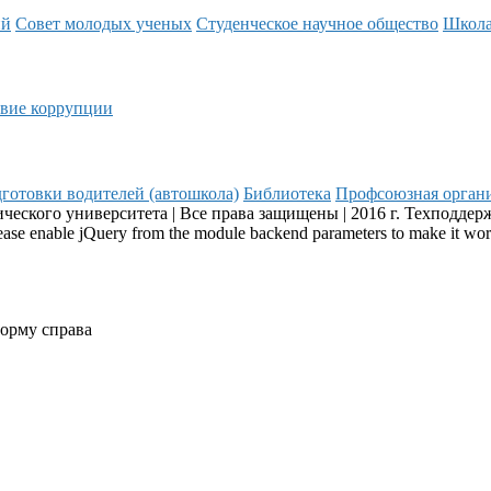
ий
Совет молодых ученых
Студенческое научное общество
Школ
вие коррупции
готовки водителей (автошкола)
Библиотека
Профсоюзная орган
еского университета | Все права защищены | 2016 г. Техподдер
Please enable jQuery from the module backend parameters to make it wo
форму справа