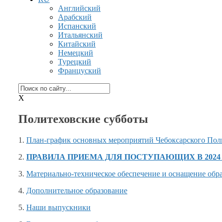
Английский
Арабский
Испанский
Итальянский
Китайский
Немецкий
Турецкий
Француский
X
Политеховские субботы
1.
План-график
основных мероприятий Чебоксарского Поли
2.
ПРАВИЛА ПРИЕМА ДЛЯ ПОСТУПАЮЩИХ В
202
3.
Материально-техническое обеспечение
и оснащение
обра
4.
Дополнительное образование
5.
Наши выпускники