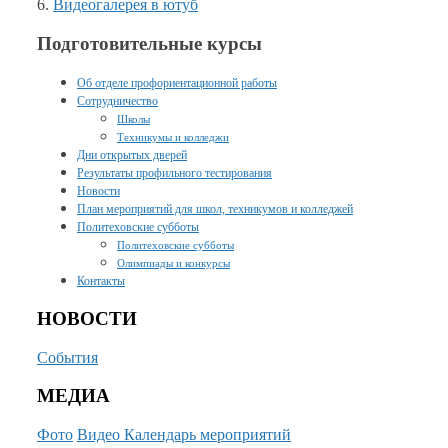
6.
Видеогалерея
в ютуб
Подготовительные курсы
Об отделе профориентационной работы
Сотрудничество
Школы
Техникумы и колледжи
Дни открытых дверей
Результаты профильного тестирования
Новости
План мероприятий для школ, техникумов и колледжей
Политеховские субботы
Политеховские субботы
Олимпиады и конкурсы
Контакты
НОВОСТИ
События
МЕДИА
Фото
Видео
Календарь мероприятий