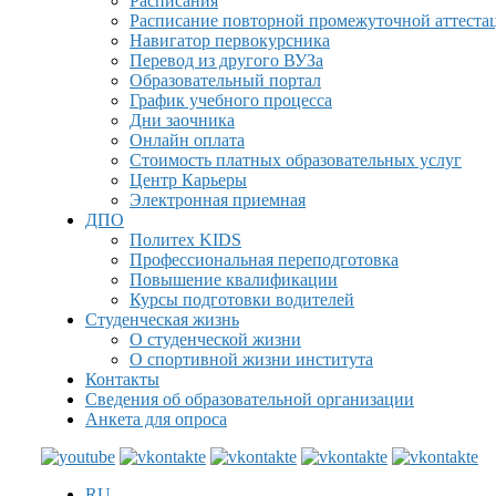
Расписания
Расписание повторной промежуточной аттеста
Навигатор первокурсника
Перевод из другого ВУЗа
Образовательный портал
График учебного процесса
Дни заочника
Онлайн оплата
Стоимость платных образовательных услуг
Центр Карьеры
Электронная приемная
ДПО
Политех KIDS
Профессиональная переподготовка
Повышение квалификации
Курсы подготовки водителей
Студенческая жизнь
О студенческой жизни
О спортивной жизни института
Контакты
Сведения об образовательной организации
Анкета для опроса
RU