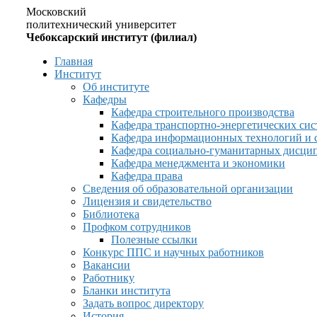
Московский
политехнический университет
Чебоксарский институт (филиал)
Главная
Институт
Об институте
Кафедры
Кафедра строительного производства
Кафедра транспортно-энергетических сис
Кафедра информационных технологий и 
Кафедра социально-гуманитарных дисци
Кафедра менеджмента и экономики
Кафедра права
Сведения об образовательной организации
Лицензия и свидетельство
Библиотека
Профком сотрудников
Полезные ссылки
Конкурс ППС и научных работников
Вакансии
Работнику
Бланки института
Задать вопрос директору
История