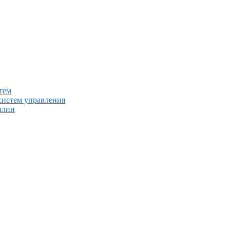
тем
систем управления
плин