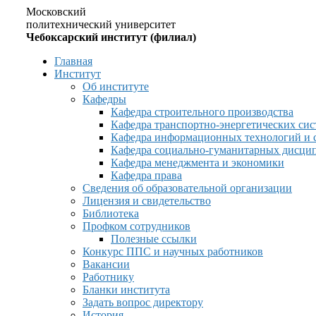
Московский
политехнический университет
Чебоксарский институт (филиал)
Главная
Институт
Об институте
Кафедры
Кафедра строительного производства
Кафедра транспортно-энергетических сис
Кафедра информационных технологий и 
Кафедра социально-гуманитарных дисци
Кафедра менеджмента и экономики
Кафедра права
Сведения об образовательной организации
Лицензия и свидетельство
Библиотека
Профком сотрудников
Полезные ссылки
Конкурс ППС и научных работников
Вакансии
Работнику
Бланки института
Задать вопрос директору
История