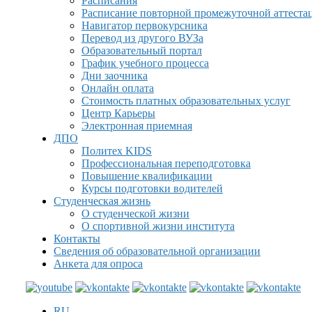
Расписания
Расписание повторной промежуточной аттеста
Навигатор первокурсника
Перевод из другого ВУЗа
Образовательный портал
График учебного процесса
Дни заочника
Онлайн оплата
Стоимость платных образовательных услуг
Центр Карьеры
Электронная приемная
ДПО
Политех KIDS
Профессиональная переподготовка
Повышение квалификации
Курсы подготовки водителей
Студенческая жизнь
О студенческой жизни
О спортивной жизни института
Контакты
Сведения об образовательной организации
Анкета для опроса
RU