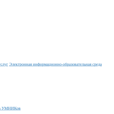
услуг
Электронная информационно-образовательная среда
а УМНИКов