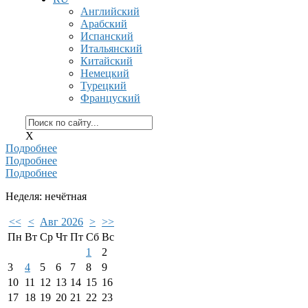
Английский
Арабский
Испанский
Итальянский
Китайский
Немецкий
Турецкий
Француский
X
Подробнее
Подробнее
Подробнее
Неделя: нечётная
<<
<
Авг 2026
>
>>
Пн
Вт
Ср
Чт
Пт
Сб
Вс
1
2
3
4
5
6
7
8
9
10
11
12
13
14
15
16
17
18
19
20
21
22
23