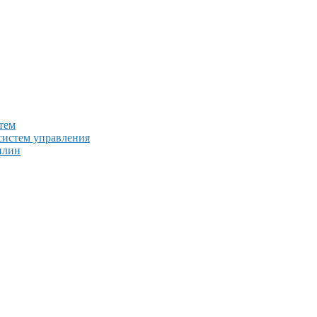
тем
систем управления
плин