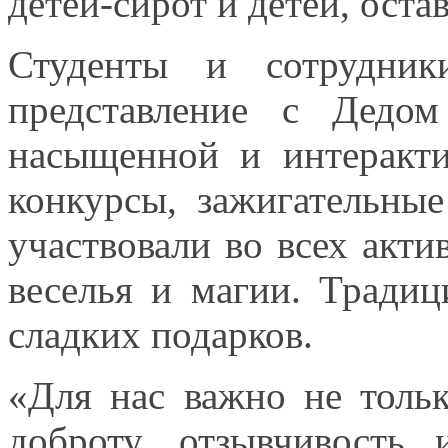
детей-сирот
и детей,
остав
Студенты
и сотрудник
представление
с Дедом
насыщенной
и интеракт
конкурсы, зажигательны
участвовали
во всех
актив
веселья
и магии.
Традици
сладких подарков.
«Для нас важно
не толь
доброту, отзывчивость