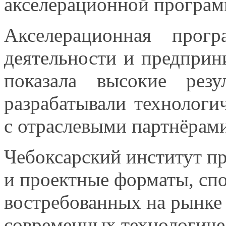
акселерационной програм
Акселерационная прог
деятельности
и предприн
показала высокие резу
разрабатывали технолог
с отраслевыми
партнёрами
Чебоксарский институт п
и проектные
форматы, спо
востребованных
на рынке
современных
технологиче