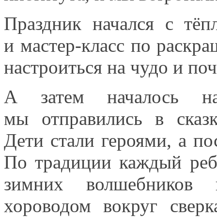
Праздник начался
с тёп
и мастер-класс
по раскра
настроиться
на чудо
и поч
А затем началось н
мы отправились
в сказк
Дети стали
героями,
а по
По традиции
каждый ребё
зимних волшебников н
хороводом вокруг све