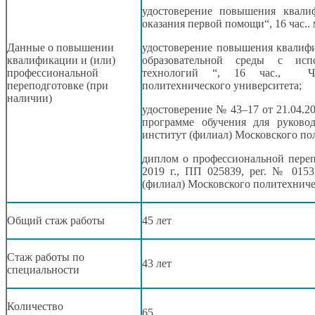
удостоверение повышения квал
оказания первой помощи“, 16 час.
Данные
о повышении
удостоверение повышения квалифи
квалификации и (или)
образовательной среды
с испо
профессиональной
технологий “,
16 час.,
Чебок
переподготовке (при
политехнического университета;
наличии)
удостоверение
№ 43–17 от
21.04.2
программе обучения для руково
институт (филиал) Московского по
диплом
о профессиональной
перепо
2019 г.,
ПП 025839, рег. № 0153,д
(филиал) Московского политехниче
Общий стаж работы
45 лет
Стаж работы по
43 лет
специальности
Количество
65