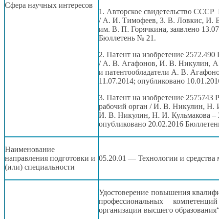
Сфера научных интересов
1. Авторское свидетельство СССР
/
А. И. Тимофеев,
З. В. Ловкис,
И. 
им. В. П. Горячкина,
заявлено 13.07
Бюллетень № 21.
2. Патент
на изобретение
2572.490 
/
А. В. Агафонов,
И. В. Никулин,
А
и патентообладатели
А. В. Агафоно
11.07.2014; опубликовано 10.01.20
3. Патент
на изобретение
2575743 
рабочий орган /
И. В. Никулин,
Н. 
И. В. Никулин,
Н. И. Кульмакова
–
опубликовано 20.02.2016 Бюллетен
Наименование
направления подготовки и
05.20.01 — Технологии
и средства
м
(или) специальности
Удостоверение повышения квалифи
профессиональных компетенций
организации высшего образования