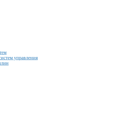
тем
систем управления
плин