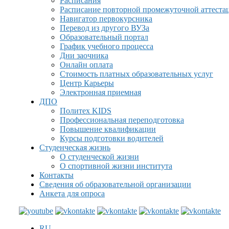
Расписания
Расписание повторной промежуточной аттеста
Навигатор первокурсника
Перевод из другого ВУЗа
Образовательный портал
График учебного процесса
Дни заочника
Онлайн оплата
Стоимость платных образовательных услуг
Центр Карьеры
Электронная приемная
ДПО
Политех KIDS
Профессиональная переподготовка
Повышение квалификации
Курсы подготовки водителей
Студенческая жизнь
О студенческой жизни
О спортивной жизни института
Контакты
Сведения об образовательной организации
Анкета для опроса
RU