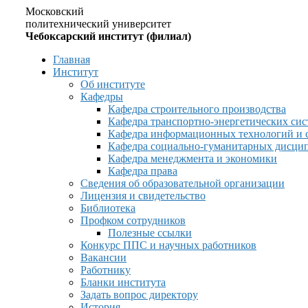
Московский
политехнический университет
Чебоксарский институт (филиал)
Главная
Институт
Об институте
Кафедры
Кафедра строительного производства
Кафедра транспортно-энергетических сис
Кафедра информационных технологий и 
Кафедра социально-гуманитарных дисци
Кафедра менеджмента и экономики
Кафедра права
Сведения об образовательной организации
Лицензия и свидетельство
Библиотека
Профком сотрудников
Полезные ссылки
Конкурс ППС и научных работников
Вакансии
Работнику
Бланки института
Задать вопрос директору
История