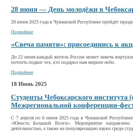
28 июня — День молодёжи в Чебокса
28 июня
2025 года
в Чувашской
Республике пройдёт празд
Подробнее
«Свеча памяти»: присоединись к акц
До
22 июня
каждый житель России может зажечь виртуал
почтить подвиг тех, кто подарил нам
мирное небо.
Подробнее
18 Июнь 2025
Студенты Чебоксарского института 
Межрегиональной конференции-фес
С
7 апреля
по
6 июня
2025 года
в Чувашской
Республик
«Юность Большой Волги». Мероприятие направлен
деятельностью,
а также
на популяризацию
науки среди сту