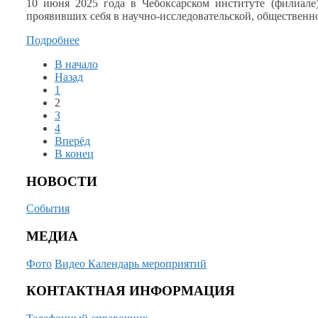
10 июня
2025 года
в Чебоксарском
институте (филиале)
проявивших себя
в научно-исследовательской,
общественно
Подробнее
В начало
Назад
1
2
3
4
Вперёд
В конец
НОВОСТИ
События
МЕДИА
Фото
Видео
Календарь мероприятий
КОНТАКТНАЯ ИНФОРМАЦИЯ