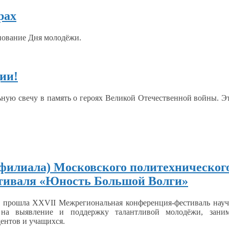
рах
нование Дня молодёжи.
ии!
ьную свечу
в память
о героях
Великой Отечественной войны.
Э
(филиала) Московского политехническог
тиваля «Юность Большой Волги»
е прошла
XXVII Межрегиональная
конференция-фестиваль науч
о
на выявление
и поддержку
талантливой молодёжи, занима
дентов
и учащихся.