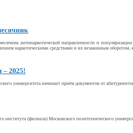
месячник
месячник антинаркотической направленности
и популяризации
блением
наркотическими средствами и
их незаконным
оборотом, 
 – 2025!
еского университета начинает приём документов
от абитуриенто
о института (филиала) Московского политехнического универси