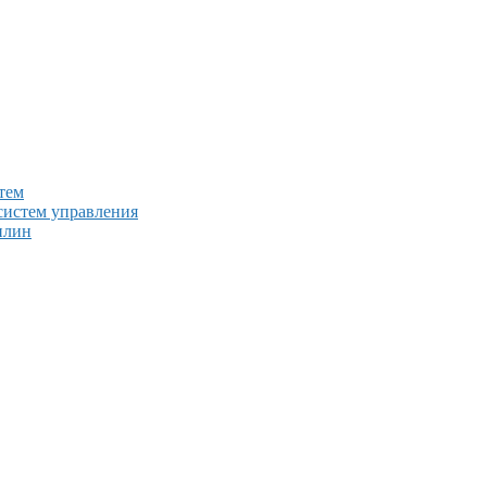
тем
систем управления
плин