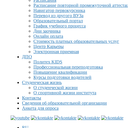
Расписания
Расписание повторной промежуточной аттеста
Навигатор первокурсника
Перевод из другого ВУЗа
Образовательный портал
График учебного процесса
Дни заочника
Онлайн оплата
Стоимость платных образовательных услуг
Центр Карьеры
Электронная приемная
ДПО
Политех KIDS
Профессиональная переподготовка
Повышение квалификации
Курсы подготовки водителей
Студенческая жизнь
О студенческой жизни
О спортивной жизни института
Контакты
Сведения об образовательной организации
Анкета для опроса
RU