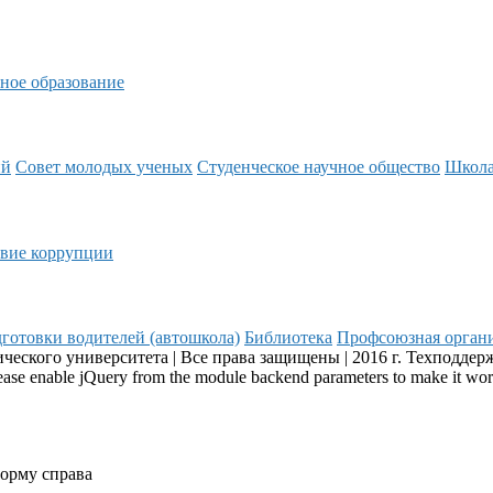
ное образование
ий
Совет молодых ученых
Студенческое научное общество
Школ
вие коррупции
готовки водителей (автошкола)
Библиотека
Профсоюзная орган
еского университета | Все права защищены | 2016 г. Техподдер
Please enable jQuery from the module backend parameters to make it wo
форму справа