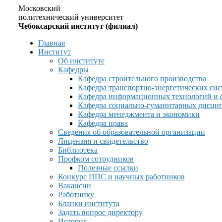
Московский
политехнический университет
Чебоксарский институт (филиал)
Главная
Институт
Об институте
Кафедры
Кафедра строительного производства
Кафедра транспортно-энергетических сис
Кафедра информационных технологий и 
Кафедра социально-гуманитарных дисци
Кафедра менеджмента и экономики
Кафедра права
Сведения об образовательной организации
Лицензия и свидетельство
Библиотека
Профком сотрудников
Полезные ссылки
Конкурс ППС и научных работников
Вакансии
Работнику
Бланки института
Задать вопрос директору
История