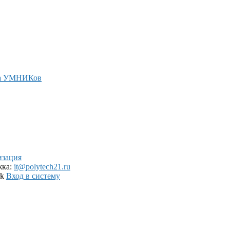
а УМНИКов
изация
жка:
it@polytech21.ru
rk
Вход в систему