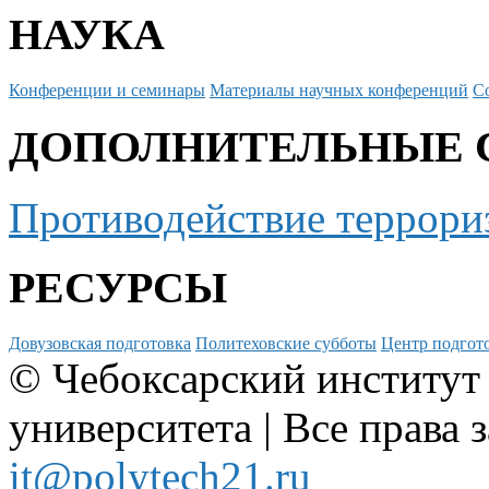
НАУКА
Конференции и семинары
Материалы научных конференций
С
ДОПОЛНИТЕЛЬНЫЕ 
Противодействие террори
РЕСУРСЫ
Довузовская подготовка
Политеховские субботы
Центр подгото
© Чебоксарский институт
университета | Все права 
it@polytech21.ru