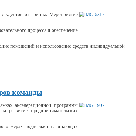
и студентов
от гриппа.
Мероприятие
зовательного процесса
и обеспечение
вание помещений
и использование
средств индивидуальной
еров команды
рамках
акселерационной программы
х
на развитие
предпринимательских
цию
о мерах
поддержки начинающих