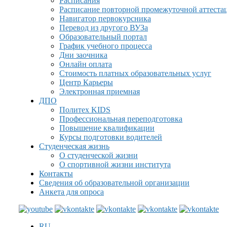
Расписания
Расписание повторной промежуточной аттеста
Навигатор первокурсника
Перевод из другого ВУЗа
Образовательный портал
График учебного процесса
Дни заочника
Онлайн оплата
Стоимость платных образовательных услуг
Центр Карьеры
Электронная приемная
ДПО
Политех KIDS
Профессиональная переподготовка
Повышение квалификации
Курсы подготовки водителей
Студенческая жизнь
О студенческой жизни
О спортивной жизни института
Контакты
Сведения об образовательной организации
Анкета для опроса
RU