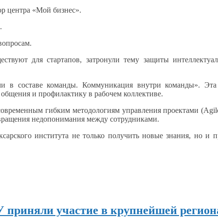
р центра «Мой бизнес».
.
вопросам.
ствуют для стартапов, затронули тему защиты интеллекту
ями
в составе
команды. Коммуникация внутри команды».
Эта
я общения
и профилактику
в рабочем
коллективе.
современным гибким методологиям управления проектами (Agil
ращения недопонимания между сотрудниками.
ксарского института
не только
получить новые знания, но
и п
СУ приняли участие в крупнейшей регио