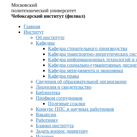
Московский
политехнический университет
Чебоксарский институт (филиал)
Главная
Институт
Об институте
Кафедры
Кафедра строительного производства
Кафедра транспортно-энергетических сис
Кафедра информационных технологий и 
Кафедра социально-гуманитарных дисци
Кафедра менеджмента и экономики
Кафедра права
Сведения об образовательной организации
Лицензия и свидетельство
Библиотека
Профком сотрудников
Полезные ссылки
Конкурс ППС и научных работников
Вакансии
Работнику
Бланки института
Задать вопрос директору
История