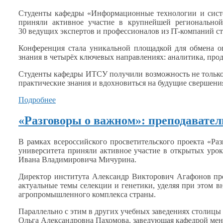
Студенты кафедры «Информационные технологии
и сис
приняли активное участие
в крупнейшей
регионально
30 ведущих
экспертов
и профессионалов
из
IT-компаний
ст
Конференция стала уникальной площадкой для обмена
знания
в четырёх
ключевых направлениях: аналитика, про
Студенты кафедры ИТСУ получили возможность
не тольк
практические знания
и вдохновиться
на будущие
свершени
Подробнее
«Разговоры о важном»: преподавате
В рамках всероссийского просветительского проекта «Р
университета приняли активное участие
в открытых
урок
Ивана Владимировича Мичурина.
Директор института Александр Викторович Агафонов пр
актуальные темы селекции
и генетики,
уделяя при этом в
агропромышленного комплекса страны.
Параллельно
с этим
в других
учебных заведениях столицы
Ольга Александровна Пахомова, заведующая кафедрой ме