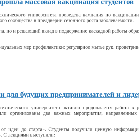
прошла массовая вакцинация студентов
ехнического университета проведена кампания по вакцинаци
кого сообщества
в преддверии
сезонного роста заболеваемости.
па,
но
и решающий
вклад
в поддержание
каскадной работы обра
дуальных мер профилактики: регулярное мытье рук, проветри
ии для будущих предпринимателей и лид
технического университета активно продолжается работа
в 
были организованы два важных мероприятия, направленны
:
от идеи
до старта».
Студенты получили ценную информа
».
С лекциями
выступили: