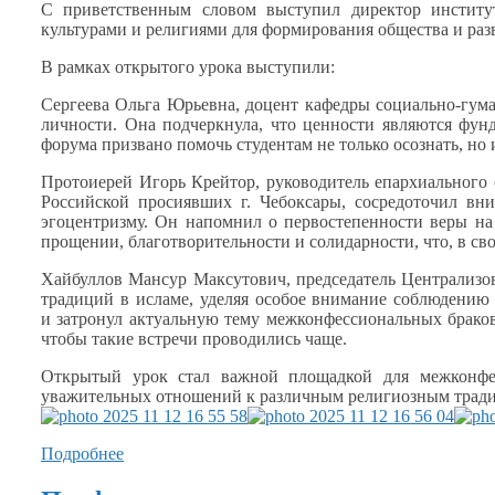
С приветственным словом выступил директор инстит
культурами
и религиями
для формирования общества
и раз
В рамках открытого урока выступили:
Сергеева Ольга Юрьевна, доцент кафедры социально-гу
личности.
Она подчеркнула,
что ценности являются фун
форума призвано помочь студентам
не только
осознать, но
Протоиерей Игорь Крейтор, руководитель епархиального
Российской просиявших
г. Чебоксары,
сосредоточил вн
эгоцентризму.
Он напомнил
о первостепенности
веры
на
прощении, благотворительности
и солидарности,
что,
в св
Хайбуллов Мансур Максутович, председатель Централизо
традиций
в исламе,
уделяя особое внимание соблюдению
и затронул
актуальную тему межконфессиональных браков
чтобы такие встречи
проводились чаще.
Открытый урок стал важной площадкой для межконфе
уважительных отношений
к различным
религиозным трад
Подробнее