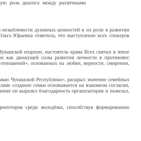
ую роль диалога между различными
о незыблемости
духовных ценностей и
их роли
в развитии
Ольга Юрьевна отметила, что выступление всех спикеров
Чувашской епархии, настоятель храма Всех святых
в земле
и как движущей силы развития личности
в противовес
 отношений», основанных
на любви,
верности, смирении,
ьман Чувашской Республики», раскрыл значение семейных
сламе
создание семьи основывается
на взаимном
согласии,
шение
он выразил
благодарность организаторам
и пожелал,
риентиров среди молодёжи, способствуя формированию