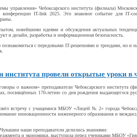
темы
управления» Чебоксарского института (филиала) Московск
й конференции
IT-link
2025.
Это знаковое
событие для IT-соо
раны.
 опытом, новейшими идеями
и обсуждения
актуальных тенденц
дукт
и дизайн,
разработка
и информационная
безопасность.
о
познакомиться
с передовыми
IT-решениями
и трендами,
но
и н
я.
ли института провели открытые уроки в 
азговоры
о важном»
преподаватели Чебоксарского института (ф
ах, посвящённых 170-летию
со дня
рождения выдающегося ру
овёл встречу
с учащимися
МБОУ «Лицей № 2» города Чебокс
нимание инновационности инженерного образования
и междис
 Чувашии наши преподаватели делились знаниями:
неджмента
и экономики,
выступила перед учениками МБОУ «Гим