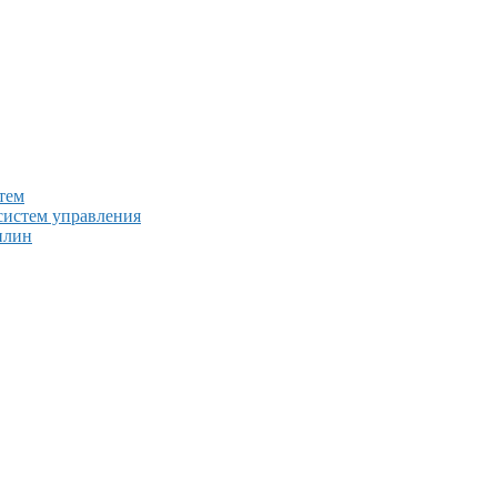
тем
систем управления
плин