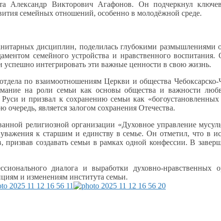
ута Александр Викторович Агафонов.
Он подчеркнул
ключев
вития
семейных отношений, особенно
в молодёжной среде.
манитарных дисциплин, поделилась глубокими размышлениями
даментом семейного устройства
и нравственного
воспитания. 
и успешно
интегрировать эти важные ценности
в свою жизнь.
 отдела по взаимоотношениям Церкви
и общества
Чебоксарско-
имание
на роли
семьи как основы общества
и важности
любв
 Руси
и призвал
к сохранению
семьи как «богоустановленных
ою
очередь, является залогом сохранения Отечества.
ванной религиозной организации «Духовное управление мусул
 уважения
к старшим
и единству
в семье.
Он отметил,
что
в и
, призвав создавать семьи
в рамках
одной конфессии.
В завер
ссионального диалога
и выработки
духовно-нравственных о
ициям
и изменениям
института семьи.