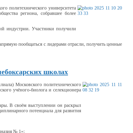
ого политехнического университета
бщества региона, собравшее более
ий индустрии. Участники получили
апрямую
пообщаться
с лидерами
отрасли, получить ценные
чебоксарских школах
илиала) Московского политехнического
сского
учёного-биолога
и селекционера
ары.
В своём
выступлении
он раскрыл
циплинарного
потенциала для развития
назия № 1»;