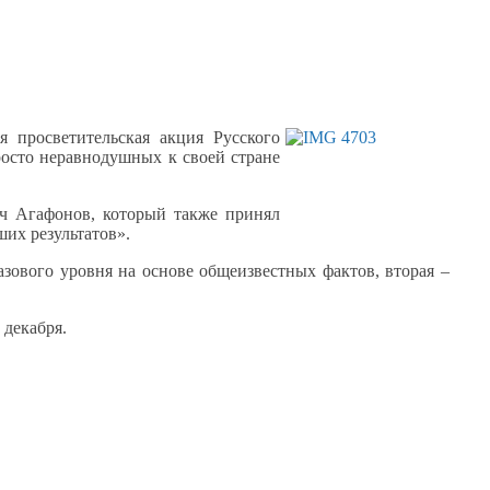
я просветительская акция Русского
росто
неравнодушных
к своей
стране
ч Агафонов, который также принял
их результатов».
азового уровня
на основе
общеизвестных фактов, вторая –
 декабря.