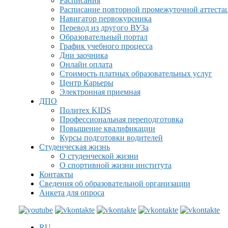
Расписания
Расписание повторной промежуточной аттеста
Навигатор первокурсника
Перевод из другого ВУЗа
Образовательный портал
График учебного процесса
Дни заочника
Онлайн оплата
Стоимость платных образовательных услуг
Центр Карьеры
Электронная приемная
ДПО
Политех KIDS
Профессиональная переподготовка
Повышение квалификации
Курсы подготовки водителей
Студенческая жизнь
О студенческой жизни
О спортивной жизни института
Контакты
Сведения об образовательной организации
Анкета для опроса
RU