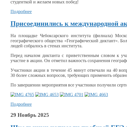
студенткой
и желаем
новых побед!
Подробнее
Присоединились к международной а
На площадке Чебоксарского института (филиала) Моско
географического общества «Географический диктант». Бо
людей собралось
в стенах
института.
Перед началом диктанта
с приветственным
словом
к уч
участие
в акции.
Он отметил
важность сохранения географ
Участники акции
в течение
45 минут
отвечали на
40 воп
30 более
сложных вопросов, требующих применить образн
По завершении мероприятия все участники получили сер
Подробнее
29 Ноябрь 2025