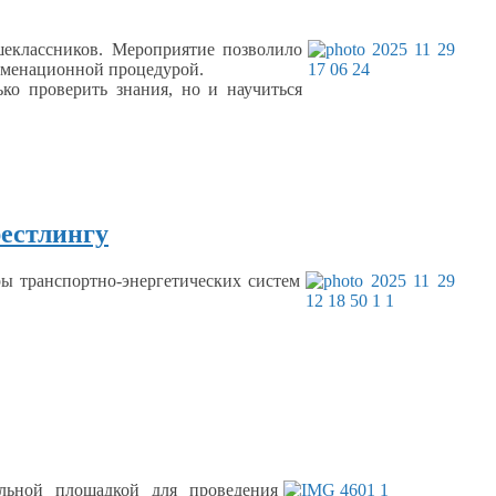
шеклассников. Мероприятие позволило
заменационной
процедурой.
ько
проверить знания, но
и научиться
рестлингу
ы транспортно-энергетических систем
ьной площадкой для проведения