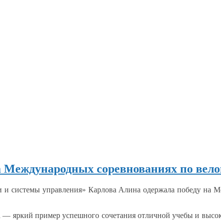
а Международных соревнованиях по вело
ии
и системы
управления» Карлова Алина одержала победу
на М
а
— яркий пример успешного сочетания отличной учебы
и высо