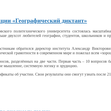
кции «Географический диктант»
вского политехнического университета состоялась масштабна
льше двухсот любителей географии, студентов, школьников
и п
астникам
обратился директор института Александр Викторови
ической грамотности
в современном
мире
и пожелал
всем «хорош
росов,
разделённых
на две
части. Первая часть –
10 вопросов
б
ое мышление, системную логику
и эрудицию.
тификаты
об участии.
Свои результаты
они смогут узнать после
21