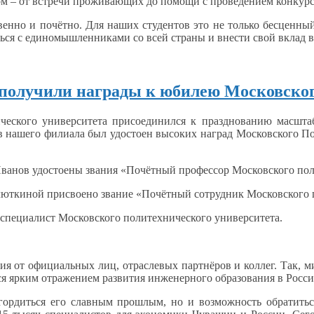
ом –
от встречи
проживающих
до помощи
с проведением
конкурс
твенно
и почётно.
Для наших
студентов это
не только
бесценный
ться
с единомышленниками
со всей
страны
и внести
свой вклад
в
 получили награды к юбилею Московског
ического университета присоединился
к празднованию
масштаб
 нашего филиала был удостоен высоких наград Московского По
ванов удостоены звания «Почётный профессор Московского пол
ткиной присвоено звание «Почётный сотрудник Московского п
специалист Московского политехнического университета.
ния
от официальных
лиц, отраслевых партнёров
и коллег.
Так, м
тся ярким отражением развития инженерного образования
в Росси
гордиться его славным прошлым, но
и возможность
обратить