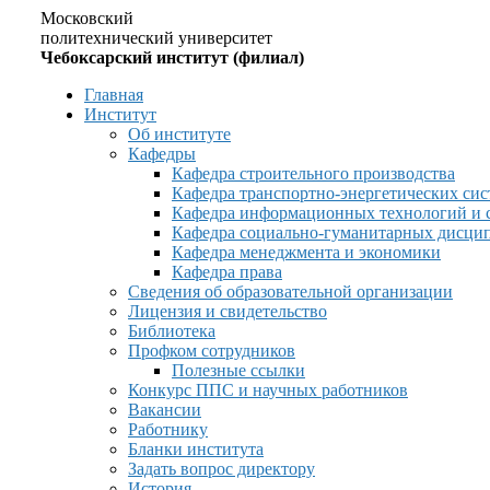
Московский
политехнический университет
Чебоксарский институт (филиал)
Главная
Институт
Об институте
Кафедры
Кафедра строительного производства
Кафедра транспортно-энергетических сис
Кафедра информационных технологий и 
Кафедра социально-гуманитарных дисци
Кафедра менеджмента и экономики
Кафедра права
Сведения об образовательной организации
Лицензия и свидетельство
Библиотека
Профком сотрудников
Полезные ссылки
Конкурс ППС и научных работников
Вакансии
Работнику
Бланки института
Задать вопрос директору
История