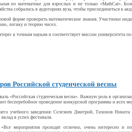
ьная по математике для взрослых и
не только
«MathCat». Бо
яйства собрались
в аудиториях
вуза, чтобы присоединиться
к акц
ровой
форме проверить математические знания. Участники инди
рию, логику
и теорию чисел.
нтерес
к точным
наукам
и соответствует
миссии университета по
ров Российской студенческой весны
валь «Российская студенческая весна». Важную роль
в организа
ают бесперебойное проведение конкурсной программы
и всех
ме
его учебного заведения: Селезнев Дмитрий, Тихонов Никита
 вклад
в успех
фестиваля.
 «Все мероприятия проходят отлично, очень интересно
и по