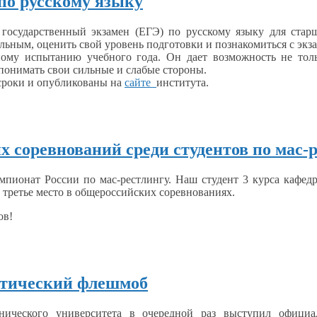
о русскому языку
государственный экзамен (ЕГЭ) по русскому языку для стар
альным,
оценить свой уровень подготовки
и познакомиться
с эк
ному
испытанию учебного года.
Он дает
возможность
не тол
понимать
свои сильные
и слабые
стороны.
сроки
и опубликованы
на
сайте
института.
 соревнований среди студентов по мас-
мпионат России по мас-рестлингу.
Наш студент
3 курса
кафедр
 третье место
в общероссийских
соревнованиях.
ов!
атический флешмоб
хнического университета
в очередной
раз выступил официал