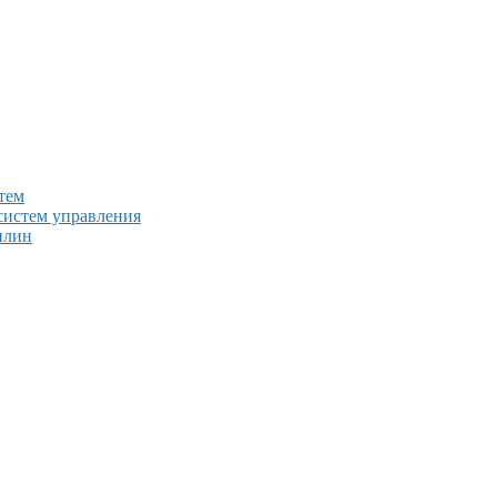
тем
систем управления
плин