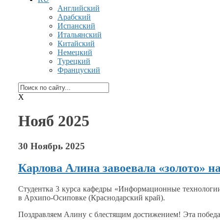
Английский
Арабский
Испанский
Итальянский
Китайский
Немецкий
Турецкий
Француский
X
Нояб 2025
30 Ноябрь 2025
Карлова Алина завоевала «золото» н
Студентка
3 курса
кафедры «Информационные технолог
в Архипо-Осиповке
(Краснодарский край).
Поздравляем Алину
с блестящим
достижением!
Эта побед