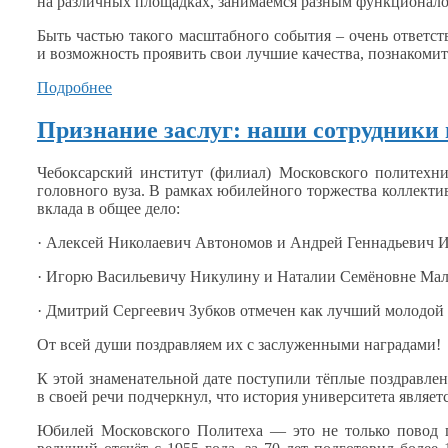
на различных
площадках, занимаемся разным функционал
Быть частью такого масштабного события – очень ответс
и возможность
проявить свои лучшие качества, познакоми
Подробнее
Признание заслуг: наши сотрудники
Чебоксарский институт (филиал) Московского политехн
головного вуза.
В рамках
юбилейного торжества коллектив
вклада
в общее
дело:
· Алексей Николаевич Автономов
и Андрей
Геннадьевич И
· Игорю Васильевичу Никулину
и Наталии
Семёновне Малю
· Дмитрий Сергеевич Зубков отмечен как лучший молодой 
От всей души поздравляем их
с заслуженными
наградами!
К этой знаменательной дате поступили тёплые поздравле
в своей
речи подчеркнул, что история университета являе
Юбилей Московского Политеха — это
не только
повод 