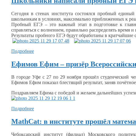
Школьники написали пробный ЕГЭ п
Сегодня
в стенах
института состоялся пробный единый 
школьникам
в условиях,
максимально приближенных
к ре
Пробный ЕГЭ – это важный этап
в подготовке
к глав
справляться
с волнением,
правильно распределять время
и 
Результаты пробного ЕГЭ будут обработаны
в кратчайшие
Подробнее
Ефимов Ефим – призёр Всероссийских
В городе Уфе с
27 по
29 ноября
прошёл студенческий че
Ефимов Ефим показал блестящий результат, заняв почётное
Поздравляем Ефима
с победой
и желаем
дальнейших успех
Подробнее
MathCat: в институте прошёл матем
Чебоксарский институт (филиал) Московского полите