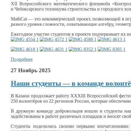
XII Всероссийского
математического флешмоба «Контрол
и Чебоксарского
техникума строительства
и городского
хоз
MathCat — это некоммерческий проект, позволяющий
в иг
разного уровня сложности, охватывающие алгебру, геомет
Ежегодное участие студентов
в проекте
подчеркивает
их и
Подробнее
27 Ноябрь 2025
Наши студенты — в команде волонтё
В Казани продолжает работу
XXXIII Всероссийский
фести
250 волонтёров
из
22 регионов
России, которые обеспечив
В дружную команду добровольцев вошли
и студенты
наш
задействованы
в работе
различных площадок
и вносят
свой
Студенты поделились своими первыми впечатлениями: