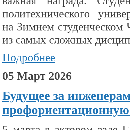
важная награда. Студе
политехнического унив
на Зимнем
студенческом 
из самых
сложных дисцип
Подробнее
05 Март 2026
Будущее за инженерам
профориентационную 
5 марта
в актовом
зале 