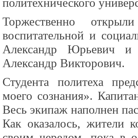
политехнического универс
Торжественно откры
воспитательной
и социал
Александр Юрьевич
и 
Александр Викторович.
Студента политеха пред
моего сознания». Капита
Весь экипаж
наполнен па
Как оказалось,
жители к
своим чередом, пока
в о