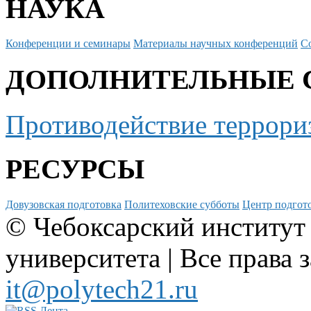
НАУКА
Конференции и семинары
Материалы научных конференций
С
ДОПОЛНИТЕЛЬНЫЕ 
Противодействие террори
РЕСУРСЫ
Довузовская подготовка
Политеховские субботы
Центр подгото
© Чебоксарский институт
университета | Все права 
it@polytech21.ru