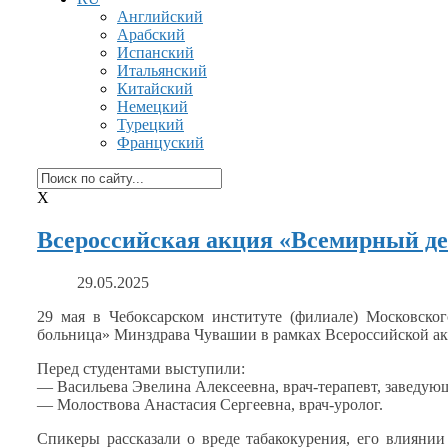
Английский
Арабский
Испанский
Итальянский
Китайский
Немецкий
Турецкий
Француский
X
Всероссийская акция «Всемирный де
29.05.2025
29 мая
в Чебоксарском
институте (филиале) Московског
больница» Минздрава Чувашии
в рамках
Всероссийской ак
Перед студентами выступили:
— Васильева Эвелина Алексеевна,
врач-терапевт,
заведующ
— Молоствова Анастасия Сергеевна,
врач-уролог.
Спикеры рассказали
о вреде
табакокурения, его влияни