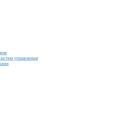
тем
систем управления
плин