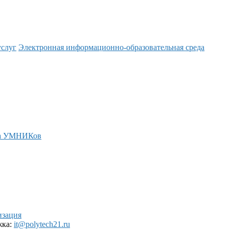
услуг
Электронная информационно-образовательная среда
а УМНИКов
изация
жка:
it@polytech21.ru