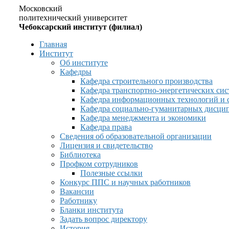
Московский
политехнический университет
Чебоксарский институт (филиал)
Главная
Институт
Об институте
Кафедры
Кафедра строительного производства
Кафедра транспортно-энергетических сис
Кафедра информационных технологий и 
Кафедра социально-гуманитарных дисци
Кафедра менеджмента и экономики
Кафедра права
Сведения об образовательной организации
Лицензия и свидетельство
Библиотека
Профком сотрудников
Полезные ссылки
Конкурс ППС и научных работников
Вакансии
Работнику
Бланки института
Задать вопрос директору
История