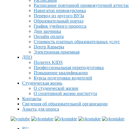
Расписания
Расписание повторной промежуточной аттеста
Навигатор первокурсника
Перевод из другого ВУЗа
Образовательный портал
График учебного процесса
Дни заочника
Онлайн оплата
Стоимость платных образовательных услуг
Центр Карьеры
Электронная приемная
ДПО
Политех KIDS
Профессиональная переподготовка
Повышение квалификации
Курсы подготовки водителей
Студенческая жизнь
О студенческой жизни
О спортивной жизни института
Контакты
Сведения об образовательной организации
Анкета для опроса
RU