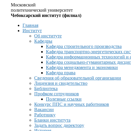
Московский
политехнический университет
Чебоксарский институт (филиал)
Главная
Институт
Об институте
Кафедры
Кафедра строительного производства
Кафедра транспортно-энергетических сис
Кафедра информационных технологий и 
Кафедра социально-гуманитарных дисци
Кафедра менеджмента и экономики
Кафедра права
Сведения об образовательной организации
Лицензия и свидетельство
Библиотека
Профком сотрудников
Полезные ссылки
Конкурс ППС и научных работников
Вакансии
Работнику
Бланки института
Задать вопрос директору
История