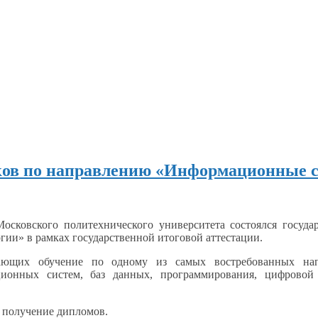
ков по направлению «Информационные с
осковского политехнического университета состоялся госуд
огии»
в рамках
государственной итоговой аттестации.
ршающих обучение по одному
из самых
востребованных на
онных систем, баз данных, программирования, цифрово
 получение
дипломов.