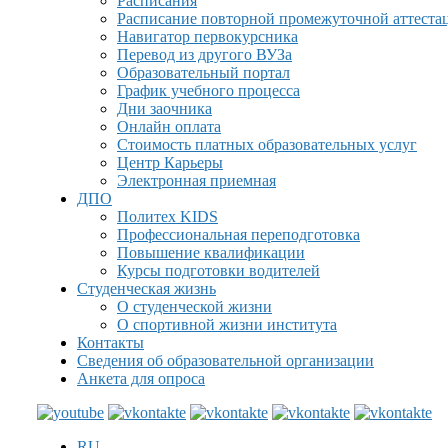
Расписания
Расписание повторной промежуточной аттеста
Навигатор первокурсника
Перевод из другого ВУЗа
Образовательный портал
График учебного процесса
Дни заочника
Онлайн оплата
Стоимость платных образовательных услуг
Центр Карьеры
Электронная приемная
ДПО
Политех KIDS
Профессиональная переподготовка
Повышение квалификации
Курсы подготовки водителей
Студенческая жизнь
О студенческой жизни
О спортивной жизни института
Контакты
Сведения об образовательной организации
Анкета для опроса
RU