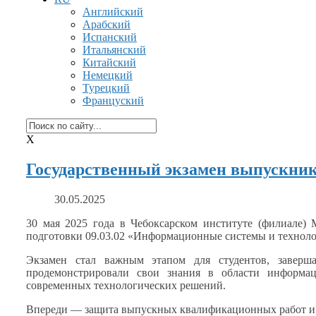
Английский
Арабский
Испанский
Итальянский
Китайский
Немецкий
Турецкий
Француский
X
Государственный экзамен выпускни
30.05.2025
30 мая
2025 года
в Чебоксарском
институте (филиале) М
подготовки 09.03.02 «Информационные системы
и технол
Экзамен стал важным этапом для студентов, заве
продемонстрировали свои знания
в области
информаци
современных технологических решений.
Впереди — защита выпускных квалификационных работ
и