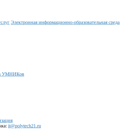
услуг
Электронная информационно-образовательная среда
а УМНИКов
изация
жка:
it@polytech21.ru