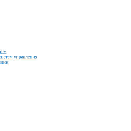
тем
систем управления
плин