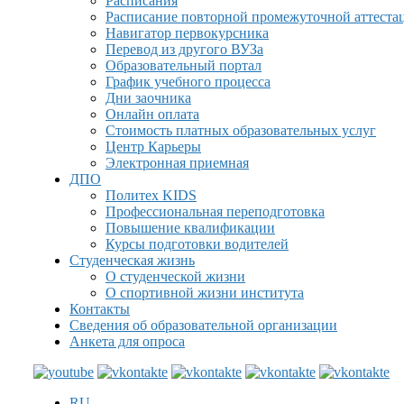
Расписания
Расписание повторной промежуточной аттеста
Навигатор первокурсника
Перевод из другого ВУЗа
Образовательный портал
График учебного процесса
Дни заочника
Онлайн оплата
Стоимость платных образовательных услуг
Центр Карьеры
Электронная приемная
ДПО
Политех KIDS
Профессиональная переподготовка
Повышение квалификации
Курсы подготовки водителей
Студенческая жизнь
О студенческой жизни
О спортивной жизни института
Контакты
Сведения об образовательной организации
Анкета для опроса
RU