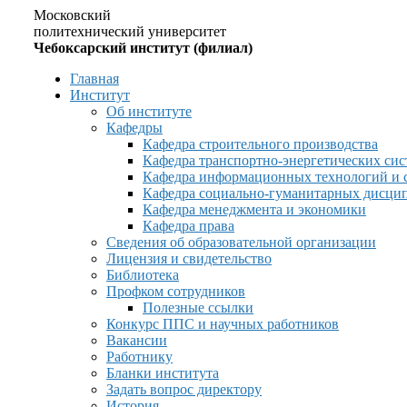
Московский
политехнический университет
Чебоксарский институт (филиал)
Главная
Институт
Об институте
Кафедры
Кафедра строительного производства
Кафедра транспортно-энергетических сис
Кафедра информационных технологий и 
Кафедра социально-гуманитарных дисци
Кафедра менеджмента и экономики
Кафедра права
Сведения об образовательной организации
Лицензия и свидетельство
Библиотека
Профком сотрудников
Полезные ссылки
Конкурс ППС и научных работников
Вакансии
Работнику
Бланки института
Задать вопрос директору
История