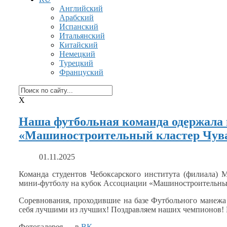
Английский
Арабский
Испанский
Итальянский
Китайский
Немецкий
Турецкий
Француский
X
Наша футбольная команда одержала 
«Машиностроительный кластер Чув
01.11.2025
Команда студентов Чебоксарского института (филиала) 
мини-футболу
на кубок
Ассоциации «Машиностроительный
Соревнования, проходившие
на базе
Футбольного манеж
себя лучшими
из лучших!
Поздравляем наших чемпионов!
Фотогалерея — в
ВК
.