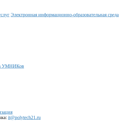
услуг
Электронная информационно-образовательная среда
а УМНИКов
изация
жка:
it@polytech21.ru