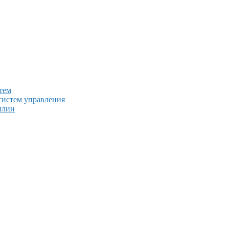
тем
систем управления
плин