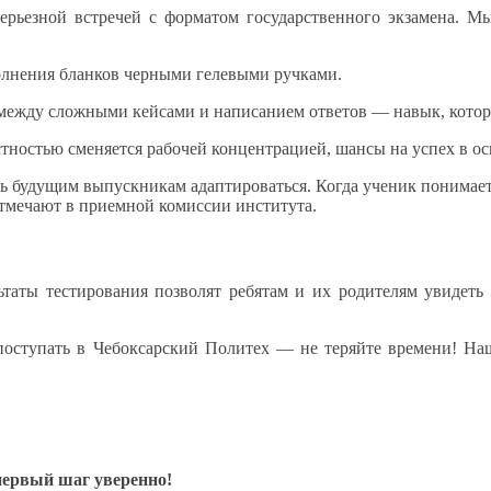
серьезной встречей
с форматом
государственного экзамена.
Мы
олнения
бланков черными гелевыми ручками.
между сложными кейсами
и написанием
ответов — навык, котор
естностью сменяется рабочей концентрацией, шансы
на успех
в о
ь
будущим выпускникам адаптироваться. Когда ученик понимает
отмечают
в приемной
комиссии института.
ьтаты тестирования позволят ребятам и
их родителям
увидеть 
оступать
в Чебоксарский
Политех —
не теряйте
времени!
На
первый шаг уверенно!