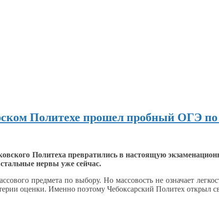
арском Политехе прошел пробный ОГЭ п
ковского Политеха превратились
в настоящую
экзаменационн
 стальные
нервы уже сейчас.
ассового предмета по выбору.
Но массовость
не означает
легкос
ерии оценки. Именно поэтому Чебоксарский Политех открыл сво