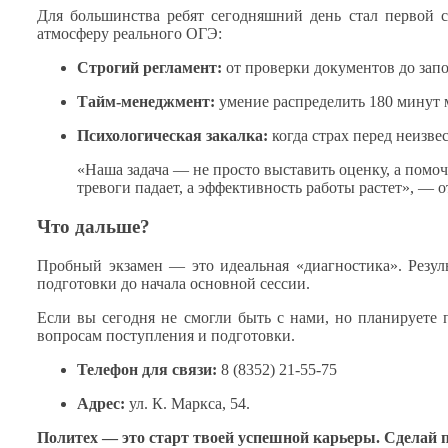
Для большинства ребят сегодняшний день стал первой 
атмосферу реального ОГЭ:
Строгий регламент:
от проверки
документов
до зап
Тайм-менеджмент:
умение распределить
180 минут
Психологическая закалка:
когда страх перед неизв
«Наша задача —
не просто
выставить оценку,
а помоч
тревоги падает,
а эффективность
работы растет», — 
Что дальше?
Пробный экзамен — это идеальная «диагностика». Резул
подготовки
до начала
основной сессии.
Если
вы сегодня
не смогли
быть
с нами,
но планируете
п
вопросам поступления
и подготовки.
Телефон для связи:
8 (8352) 21-55-75
Адрес:
ул. К. Маркса,
54.
Политех — это старт твоей успешной карьеры. Сделай 