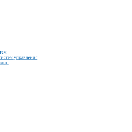
тем
систем управления
плин