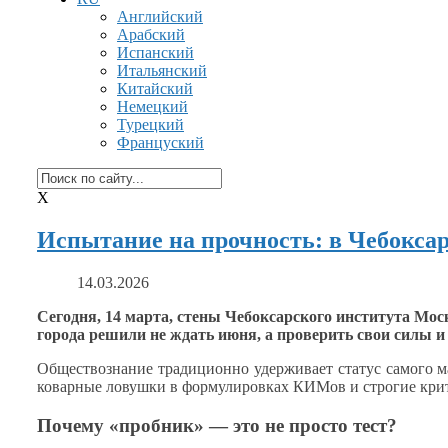
Английский
Арабский
Испанский
Итальянский
Китайский
Немецкий
Турецкий
Француский
X
Испытание на прочность: в Чебокс
14.03.2026
Сегодня,
14 марта,
стены Чебоксарского института Мос
города решили
не ждать
июня,
а проверить
свои силы
и
Обществознание традиционно удерживает статус самого м
коварные ловушки
в формулировках
КИМов
и строгие
крит
Почему «пробник» — это
не просто
тест?