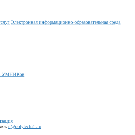
услуг
Электронная информационно-образовательная среда
а УМНИКов
изация
жка:
it@polytech21.ru