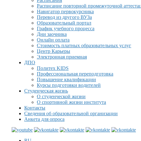
Расписания
Расписание повторной промежуточной аттеста
Навигатор первокурсника
Перевод из другого ВУЗа
Образовательный портал
График учебного процесса
Дни заочника
Онлайн оплата
Стоимость платных образовательных услуг
Центр Карьеры
Электронная приемная
ДПО
Политех KIDS
Профессиональная переподготовка
Повышение квалификации
Курсы подготовки водителей
Студенческая жизнь
О студенческой жизни
О спортивной жизни института
Контакты
Сведения об образовательной организации
Анкета для опроса
RU