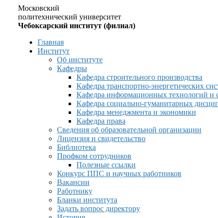
Московский
политехнический университет
Чебоксарский институт (филиал)
Главная
Институт
Об институте
Кафедры
Кафедра строительного производства
Кафедра транспортно-энергетических сис
Кафедра информационных технологий и 
Кафедра социально-гуманитарных дисци
Кафедра менеджмента и экономики
Кафедра права
Сведения об образовательной организации
Лицензия и свидетельство
Библиотека
Профком сотрудников
Полезные ссылки
Конкурс ППС и научных работников
Вакансии
Работнику
Бланки института
Задать вопрос директору
История