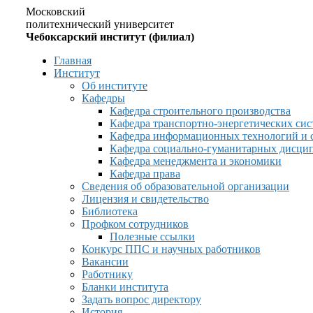
Московский
политехнический университет
Чебоксарский институт (филиал)
Главная
Институт
Об институте
Кафедры
Кафедра строительного производства
Кафедра транспортно-энергетических сис
Кафедра информационных технологий и 
Кафедра социально-гуманитарных дисци
Кафедра менеджмента и экономики
Кафедра права
Сведения об образовательной организации
Лицензия и свидетельство
Библиотека
Профком сотрудников
Полезные ссылки
Конкурс ППС и научных работников
Вакансии
Работнику
Бланки института
Задать вопрос директору
История