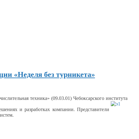
ии «Неделя без турникета»
числительная
техника» (09.03.01) Чебоксарского института
решениях
и разработках
компании. Представители
истем.