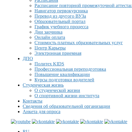
Расписания
Расписание повторной промежуточной аттеста
Навигатор первокурсника
Перевод из другого ВУЗа
Образовательный портал
График учебного процесса
Дни заочника
Онлайн оплата
Стоимость платных образовательных услуг
Центр Карьеры
Электронная приемная
ДПО
Политех KIDS
Профессиональная переподготовка
Повышение квалификации
Курсы подготовки водителей
Студенческая жизнь
О студенческой жизни
О спортивной жизни института
Контакты
Сведения об образовательной организации
Анкета для опроса
RU