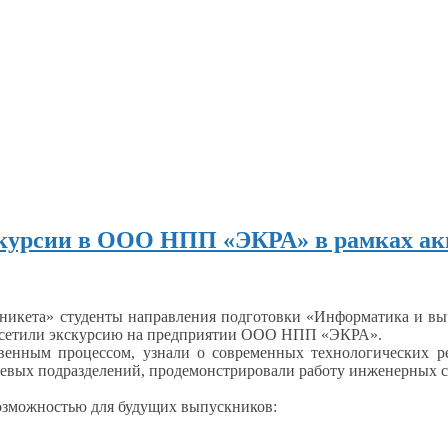
курсии в ООО НПП «ЭКРА» в рамках акц
рникета» студенты направления подготовки «Информатика
и вы
осетили экскурсию
на предприятии
ООО НПП «ЭКРА».
твенным
процессом, узнали
о современных
технологических 
чевых подразделений, продемонстрировали работу инженерных с
возможностью для будущих выпускников: