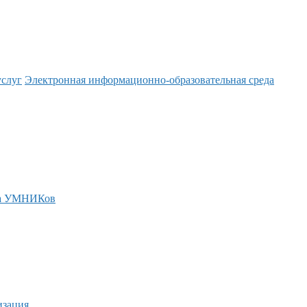
услуг
Электронная информационно-образовательная среда
а УМНИКов
изация