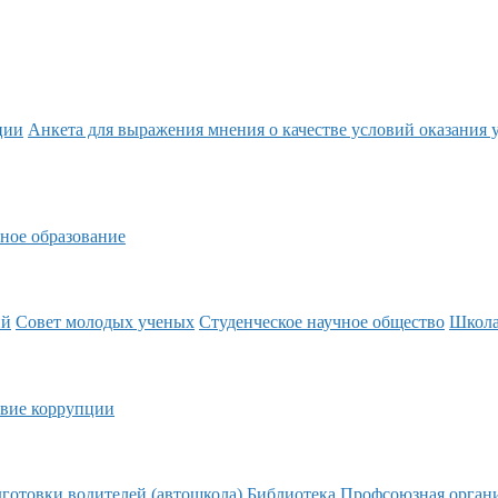
ции
Анкета для выражения мнения о качестве условий оказания 
ное образование
ий
Совет молодых ученых
Студенческое научное общество
Школ
вие коррупции
готовки водителей (автошкола)
Библиотека
Профсоюзная орган