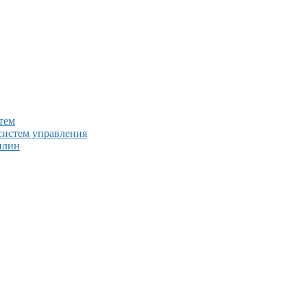
тем
систем управления
плин