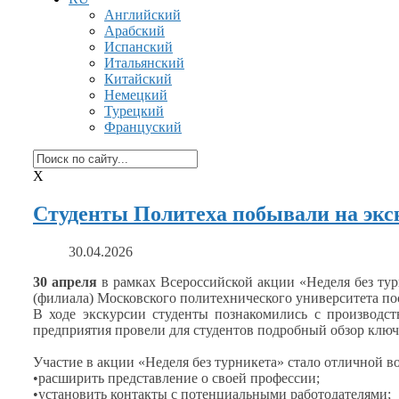
Английский
Арабский
Испанский
Итальянский
Китайский
Немецкий
Турецкий
Француский
X
Студенты Политеха побывали на экс
30.04.2026
30 апреля
в рамках
Всероссийской акции «Неделя без ту
(филиала) Московского политехнического университета п
В ходе экскурсии студенты познакомились
с производс
предприятия провели для студентов подробный обзор клю
Участие
в акции
«Неделя без турникета» стало отличной 
•расширить представление
о своей
профессии;
•установить контакты
с потенциальными
работодателями;