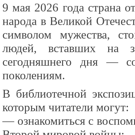
9 мая
2026 года
страна о
народа
в Великой
Отечест
символом мужества, ст
людей, вставших
на з
сегодняшнего дня — с
поколениям.
В библиотечной экспози
которым читатели могут:
— ознакомиться
с воспо
Второй мировой войны;