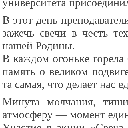
университета присоедини
В этот день преподавате
зажечь свечи
в честь
тех
нашей Родины.
В каждом огоньке горела 
память
о великом
подвиге
та самая, что делает нас 
Минута молчания, тиш
атмосферу — момент еди
Участие
в акции
«Свеча 