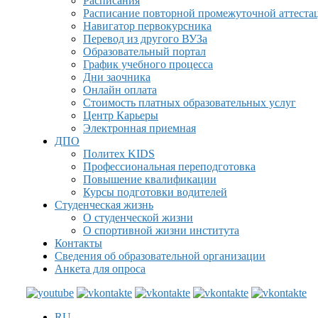
Расписания
Расписание повторной промежуточной аттеста
Навигатор первокурсника
Перевод из другого ВУЗа
Образовательный портал
График учебного процесса
Дни заочника
Онлайн оплата
Стоимость платных образовательных услуг
Центр Карьеры
Электронная приемная
ДПО
Политех KIDS
Профессиональная переподготовка
Повышение квалификации
Курсы подготовки водителей
Студенческая жизнь
О студенческой жизни
О спортивной жизни института
Контакты
Сведения об образовательной организации
Анкета для опроса
RU