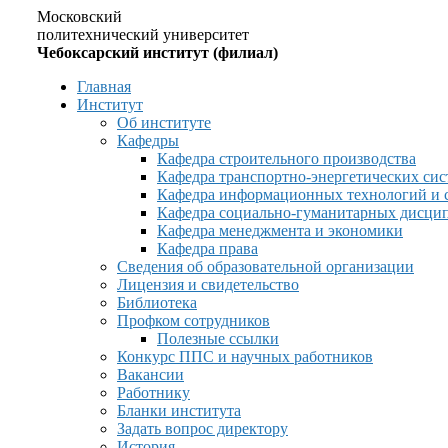
Московский
политехнический университет
Чебоксарский институт (филиал)
Главная
Институт
Об институте
Кафедры
Кафедра строительного производства
Кафедра транспортно-энергетических сис
Кафедра информационных технологий и 
Кафедра социально-гуманитарных дисци
Кафедра менеджмента и экономики
Кафедра права
Сведения об образовательной организации
Лицензия и свидетельство
Библиотека
Профком сотрудников
Полезные ссылки
Конкурс ППС и научных работников
Вакансии
Работнику
Бланки института
Задать вопрос директору
История