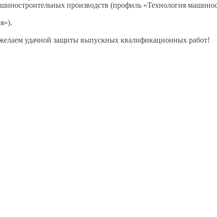
машиностроительных производств (профиль «Технология машинос
я»).
желаем
удачной защиты выпускных
квалификационных работ!