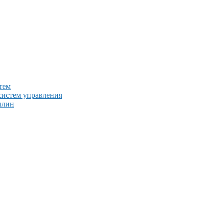
тем
систем управления
плин