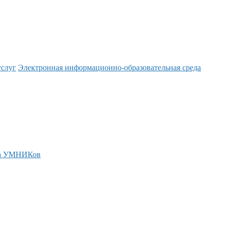
услуг
Электронная информационно-образовательная среда
а УМНИКов