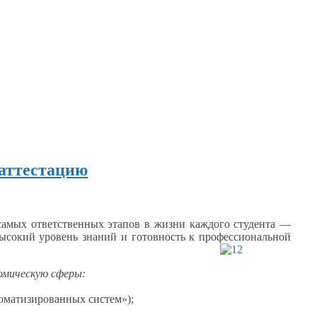
 аттестацию
самых
ответственных этапов
в жизни
каждого студента —
высокий уровень знаний
и готовность
к профессиональной
номическую
сферы:
томатизированных
систем»);