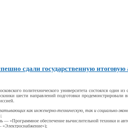
спешно сдали государственную итоговую
осковского политехнического университета состоялся один
из 
ускники шести направлений подготовки продемонстрировали 
миссией.
охватывающих как инженерно-техническую, так
и социально-эко
;
ль — «Программное обеспечение вычислительной техники
и ав
 «Электроснабжение»);