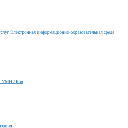
услуг
Электронная информационно-образовательная среда
а УМНИКов
изация