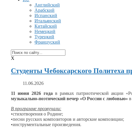
Английский
Арабский
Испанский
Итальянский
Китайский
Немецкий
Турецкий
Француский
X
Студенты Чебоксарского Политеха п
11.06.2026
11 июня
2026 года
в рамках
патриотической акции «Ро
музыкально‑поэтический вечер «О России
с любовью»
в
В программе прозвучали:
•стихотворения
о Родине;
•песни русских композиторов
и авторские
композиции;
•инструментальные произведения.