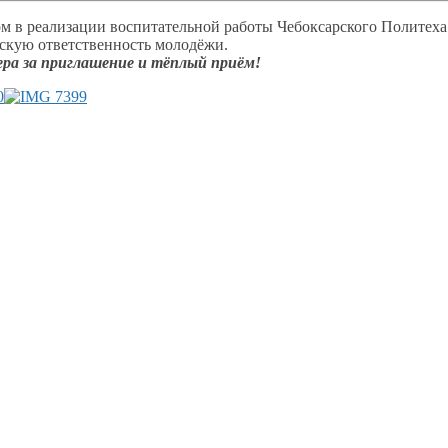
ом
в реализации
воспитательной работы Чебоксарского Политеха
нскую
ответственность молодёжи.
ера
за приглашение
и тёплый
приём!