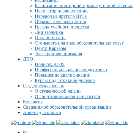
Расписания
Расписание повторной промежуточной аттеста
Навигатор первокурсника
Перевод из другого ВУЗа
Образовательный портал
График учебного процесса
Дни заочника
Онлайн оплата
Стоимость платных образовательных услуг
Центр Карьеры
Электронная приемная
ДПО
Политех KIDS
Профессиональная переподготовка
Повышение квалификации
Курсы подготовки водителей
Студенческая жизнь
О студенческой жизни
О спортивной жизни института
Контакты
Сведения об образовательной организации
Анкета для опроса
RU