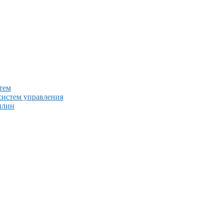
тем
систем управления
плин