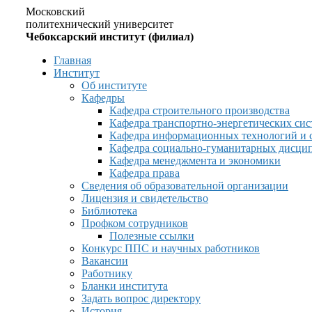
Московский
политехнический университет
Чебоксарский институт (филиал)
Главная
Институт
Об институте
Кафедры
Кафедра строительного производства
Кафедра транспортно-энергетических сис
Кафедра информационных технологий и 
Кафедра социально-гуманитарных дисци
Кафедра менеджмента и экономики
Кафедра права
Сведения об образовательной организации
Лицензия и свидетельство
Библиотека
Профком сотрудников
Полезные ссылки
Конкурс ППС и научных работников
Вакансии
Работнику
Бланки института
Задать вопрос директору
История