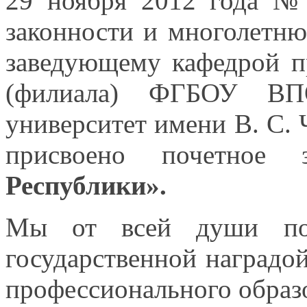
29 ноября
2012 года
№ 
законности
и многолетн
заведующему кафедрой пр
(филиала) ФГБОУ ВПО
университет имени
В. С.
присвоено почетное
Республики».
Мы
от всей
души поз
государственной наградо
профессионального образ