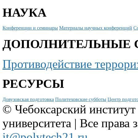
НАУКА
Конференции и семинары
Материалы научных конференций
С
ДОПОЛНИТЕЛЬНЫЕ 
Противодействие террори
РЕСУРСЫ
Довузовская подготовка
Политеховские субботы
Центр подгото
© Чебоксарский институт
университета | Все права 
it@polytech21.ru