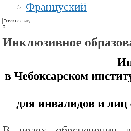
Француский
X
Инклюзивное образов
Ин
в Чебоксарском
институ
для инвалидов
и лиц
В целях обеспечения в