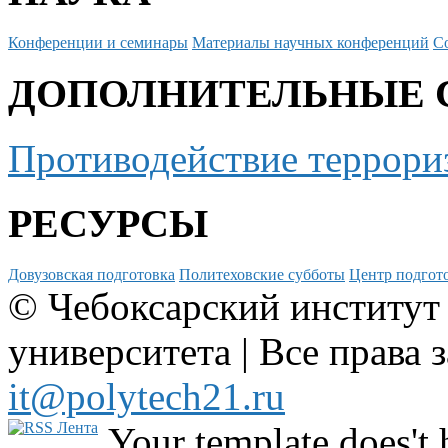
Конференции и семинары
Материалы научных конференций
С
ДОПОЛНИТЕЛЬНЫЕ 
Противодействие террори
РЕСУРСЫ
Довузовская подготовка
Политеховские субботы
Центр подгото
© Чебоксарский институт
университета | Все права 
it@polytech21.ru
Your template does't 