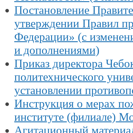
Постановление Правите
утверждении Правил п
Федерации» (с изменен
и дополнениями)
Приказ директора Чебо
политехнического униве
установлении противо
Инструкция
о мерах
пож
институте (филиале) М
Агитационный материал