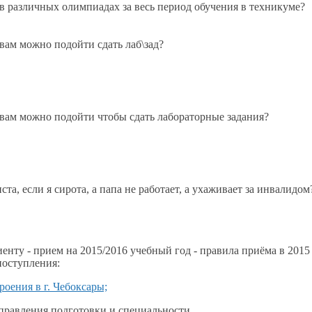
в различных олимпиадах за весь период обучения в техникуме?
вам можно подойти сдать лаб\зад?
 вам можно подойти чтобы сдать лабораторные задания?
та, если я сирота, а папа не работает, а ухаживает за инвалидом
иенту - прием на 2015/2016 учебный год - правила приёма в 201
ти условий поступления:
оения в г. Чебоксары;
правления подготовки и специальности.