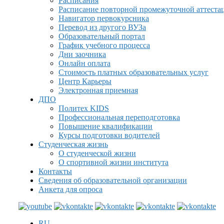
Расписания
Расписание повторной промежуточной аттеста
Навигатор первокурсника
Перевод из другого ВУЗа
Образовательный портал
График учебного процесса
Дни заочника
Онлайн оплата
Стоимость платных образовательных услуг
Центр Карьеры
Электронная приемная
ДПО
Политех KIDS
Профессиональная переподготовка
Повышение квалификации
Курсы подготовки водителей
Студенческая жизнь
О студенческой жизни
О спортивной жизни института
Контакты
Сведения об образовательной организации
Анкета для опроса
RU