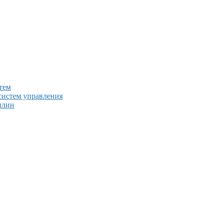
тем
систем управления
плин