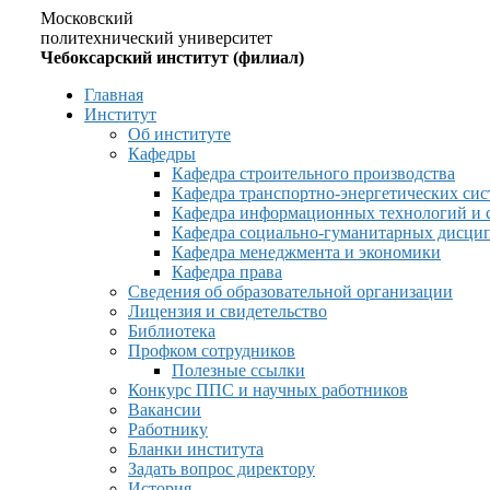
Московский
политехнический университет
Чебоксарский институт (филиал)
Главная
Институт
Об институте
Кафедры
Кафедра строительного производства
Кафедра транспортно-энергетических сис
Кафедра информационных технологий и 
Кафедра социально-гуманитарных дисци
Кафедра менеджмента и экономики
Кафедра права
Сведения об образовательной организации
Лицензия и свидетельство
Библиотека
Профком сотрудников
Полезные ссылки
Конкурс ППС и научных работников
Вакансии
Работнику
Бланки института
Задать вопрос директору
История