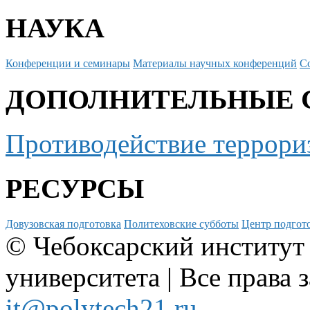
НАУКА
Конференции и семинары
Материалы научных конференций
С
ДОПОЛНИТЕЛЬНЫЕ 
Противодействие террори
РЕСУРСЫ
Довузовская подготовка
Политеховские субботы
Центр подгото
© Чебоксарский институт
университета | Все права 
it@polytech21.ru