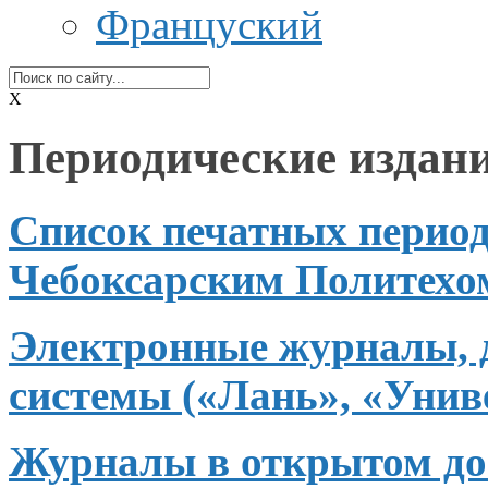
Француский
X
Периодические издан
Список печатных перио
Чебоксарским Политехо
Электронные журналы, 
системы («Лань», «Унив
Журналы
в открытом
до