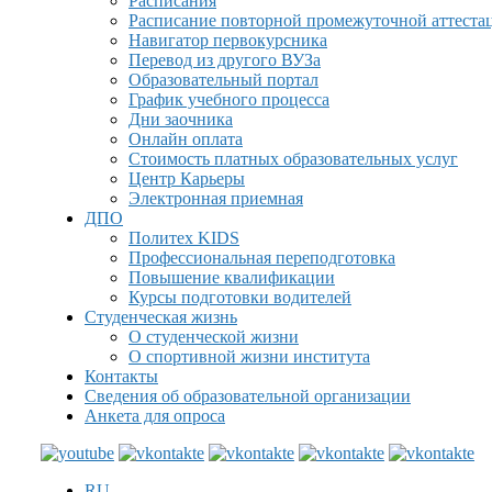
Расписания
Расписание повторной промежуточной аттеста
Навигатор первокурсника
Перевод из другого ВУЗа
Образовательный портал
График учебного процесса
Дни заочника
Онлайн оплата
Стоимость платных образовательных услуг
Центр Карьеры
Электронная приемная
ДПО
Политех KIDS
Профессиональная переподготовка
Повышение квалификации
Курсы подготовки водителей
Студенческая жизнь
О студенческой жизни
О спортивной жизни института
Контакты
Сведения об образовательной организации
Анкета для опроса
RU