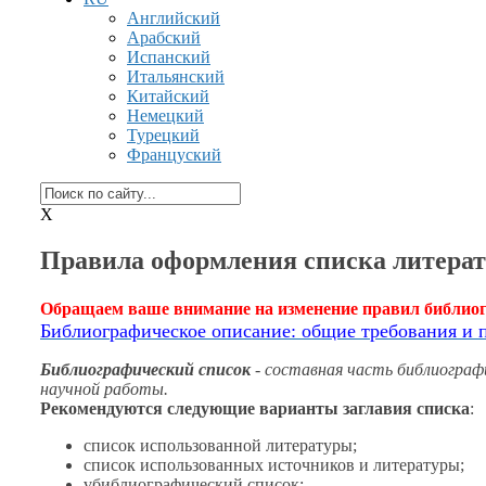
Английский
Арабский
Испанский
Итальянский
Китайский
Немецкий
Турецкий
Француский
X
Правила оформления списка литера
Обращаем ваше внимание
на изменение
правил библио
Библиографическое описание: общие требования
и 
Библиографический список
- составная часть библиогра
научной работы.
Рекомендуются следующие варианты заглавия списка
:
список использованной литературы;
список использованных источников
и литературы;
vбиблиографический список;