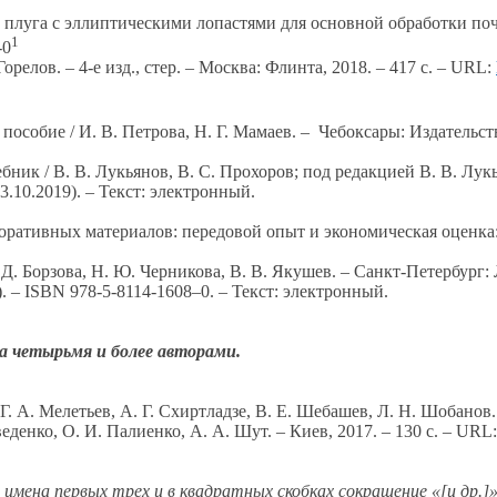
 плуга
с эллиптическими
лопастями для основной обработки по
1
-0
Горелов.
– 4-е изд., стер. – Москва: Флинта, 2018. –
417 с.
– URL:
 пособие /
И. В. Петрова,
Н. Г. Мамаев.
– Чебоксары: Издательств
ебник /
В. В. Лукьянов,
В. С. Прохоров;
под редакцией
В. В. Лук
3.10.2019). – Текст: электронный.
ративных материалов: передовой опыт
и экономическая
оценка
 Д. Борзова,
Н. Ю. Черникова,
В. В. Якушев.
– Санкт-Петербург: 
). – ISBN
978-5-8114-1608–0.
– Текст: электронный.
на четырьмя
и более
авторами.
Г. А. Мелетьев,
А. Г. Схиртладзе,
В. Е. Шебашев,
Л. Н. Шобанов.
веденко,
О. И. Палиенко,
А. А. Шут.
– Киев, 2017. –
130 с.
– URL
 имена первых трех и
в квадратных
скобках сокращение
«[и др.]»