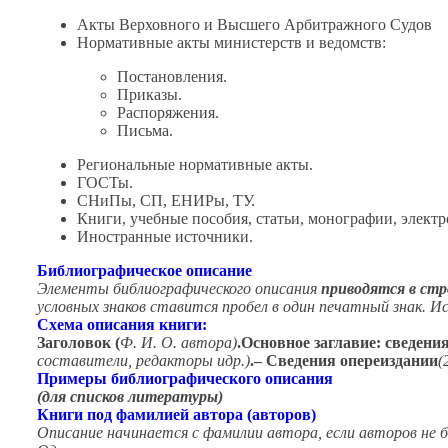
Акты Верховного
и Высшего
Арбитражного Судов
Нормативные акты министерств
и ведомств:
Постановления.
Приказы.
Распоряжения.
Письма.
Региональные нормативные акты.
ГОСТы.
СНиПы, СП, ЕНИРы, ТУ.
Книги, учебные пособия, статьи, монографии, элек
Иностранные источники.
Библиографическое описание
Элементы библиографического описания
приводятся
в стр
условных знаков ставится пробел
в один
печатный знак. Иск
Схема описания книги:
Заголовок
(
Ф. И. О. автора)
.
Основное заглавие
:
сведения
составители, редакторы и
др.)
.
–
Сведения о
переиздании
(
Примеры библиографического описания
(для списков литературы)
Книги под фамилией автора (авторов)
Описание начинается
с фамилии
автора, если авторов
не 