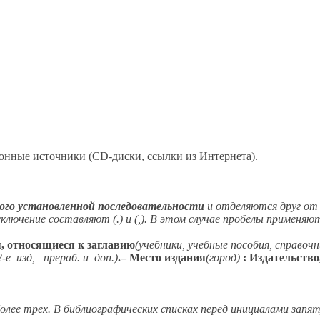
тронные источники
(CD-диски,
ссылки
из Интернета).
ого
установленной последовательности
и отделяются
друг
от 
лючение составляют (.) и (,).
В этом
случае пробелы применяют
, относя­щиеся
к заглавию
(учебники, учебные пособия, справоч
2-е
изд,
прераб.
и
доп.)
.
–
Место
и
здания
(город)
:
Издательство
более
трех.
В библиографических
списках перед инициалами запя