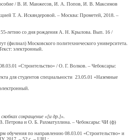
особие /
В. И. Манжесов,
И. А. Попов,
И. В. Максимов
кцией
Т. А. Искяндеровой.
– Москва: Прометей, 2018. –
 155-летию
со дня
рождения
А. Н. Крылова.
Вып.
16 /
ут (филиал) Московского политехнического университета.
 Текст: электронный.
08.03.01 «Строительство» /
О. Г. Волков.
– Чебоксары:
екта для студентов специальности 23.05.01 «Наземные
: электронный.
скобках сокращение
«[и др.]».
В. Петрова
и
О. Б. Рахматуллина.
– Чебоксары: ЧИ (ф)
орм обучения по направлению 08.03.01 «Строительство» и
У, 2017. –
52 с.
– URL: