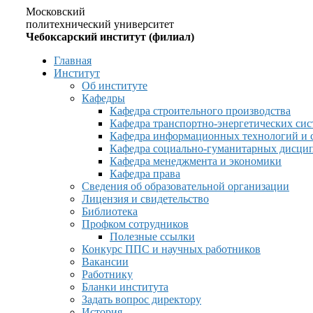
Московский
политехнический университет
Чебоксарский институт (филиал)
Главная
Институт
Об институте
Кафедры
Кафедра строительного производства
Кафедра транспортно-энергетических сис
Кафедра информационных технологий и 
Кафедра социально-гуманитарных дисци
Кафедра менеджмента и экономики
Кафедра права
Сведения об образовательной организации
Лицензия и свидетельство
Библиотека
Профком сотрудников
Полезные ссылки
Конкурс ППС и научных работников
Вакансии
Работнику
Бланки института
Задать вопрос директору
История