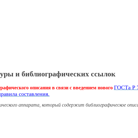
туры и библиографических ссылок
ГОСТа Р 7
графического описания
в связи
с введением
нового
правила
составления.
фического аппарата, который содержит библиографическое опис