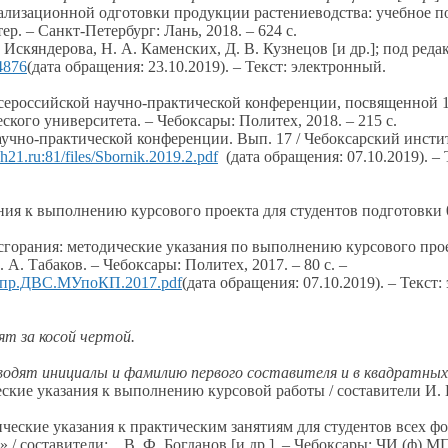
еализационной
одготовки продукции растениеводства: учебное п
стер. – Санкт-Петербург: Лань, 2018. –
624 с.
. Искяндерова,
Н. А. Каменских,
Д. В. Кузнецов
[и др.];
под реда
4876
(дата обращения: 23.10.2019). – Текст: электронный.
Всероссийской научно-практической конференции, посвященной
кого университета. – Чебоксары: Политех, 2018. –
215 с.
научно-практической конференции. Вып.
17 /
Чебоксарский инстит
ech21.ru:81/files/Sbornik.2019.2.pdf
(дата обращения: 07.10.2019). –
ания
к выполнению
курсового проекта для студентов подготовки 
сгорания: методические указания по выполнению курсового про
. А. Табаков.
– Чебоксары: Политех, 2017. –
80 с.
–
.Раб.пр.ДВС.МУпоКП.2017.pdf
(дата обращения: 07.10.2019). – Текст
дят
за косой
чертой.
водят инициалы
и фамилию
первого составителя и
в квадратных
ские указания
к выполнению
курсовой работы / составители
И. 
ческие указания
к практическим
занятиям для студентов всех ф
»
/ составители:
В. Ф. Богданов
[и др.].
– Чебоксары: ЧИ (ф) МП