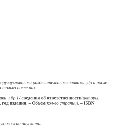
друга
условными разделительными знаками.
До и после
 только после них.
ники
и др.)
/
сведения
об ответственности
(авторы,
, год издания
. –
Объем
(кол-во страниц)
.
–
ISBN
тую можно опускать.