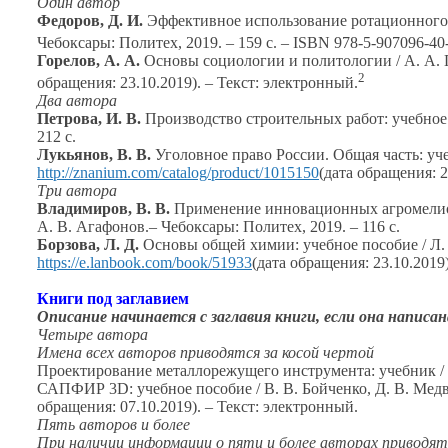
Один автор
Федоров, Д. И.
Эффективное использование ротационного
Чебоксары: Политех, 2019. –
159 с.
– ISBN 978-5-907096-40
Горелов, А. А.
Основы социологии
и политологии
/
А. А. 
2
обращения: 23.10.2019). – Текст: электронный.
Два автора
Петрова, И. В.
Производство строительных работ: учебное
212 с.
Лукьянов, В. В.
Уголовное право России. Общая часть: уч
http://znanium.com/catalog/product/1015150
(дата обращения: 2
Три автора
Владимиров, В. В.
Применение инновационных агромелио
А. В. Агафонов.–
Чебоксары: Политех, 2019. –
116 с.
Борзова, Л. Д.
Основы общей химии: учебное пособие /
Л.
https://e.lanbook.com/book/51933
(дата обращения: 23.10.2019
Книги под заглавием
Описание начинается
с заглавия
книги, если она написа
Четыре автора
Имена всех авторов приводятся
за косой
чертой
Проектирование металлорежущего инструмента: учебник /
САПФИР 3D: учебное пособие /
В. В. Бойченко,
Д. В. Мед
обращения: 07.10.2019). – Текст: электронный.
Пять авторов
и более
При наличии информации
о пяти
и более
авторах приводят