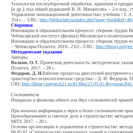
Технология послеуборочной обработки, хранения
и предр
[и др.];
под общей редакцией
В. И. Манжесова.
– 2-е изд., 
Управление инновационной деятельностью: учебник /
Т. А
354 с.
– URL:
http://biblioclub.ru/index.php?page=book&id=49
Сборники
Инновации
в образовательном
процессе: сборник трудов 
Чебоксарский институт (филиал) Московского политехничес
Инновации
в образовательном
процессе: сборник трудов 
– Чебоксары:Политех, 2019.–232с.–URL:
http://library.polyt
Методические указания
Авторы
Волков, О. Г.
Проектная деятельность: методические указ
Политех, 2017. –
28 с.
Федоров, Д. И.
Рабочие процессы двигателей внутреннего 
транспортно-технологические средства» /
Д. И. Федоров,
П
URL:
http://library.polytech21.ru:81/files/23.05.01.Федоров
Составители
Инициалы
и фамилии
одного или двух составителей приво
При наличии информации
о трех
и более
составителях при
Ценообразование
и сметное
дело
в строительстве:
методиче
МПУ, 2017. –
28 с.
Основы организации
и управления
в строительстве:
методи
08.05.01 «Строительство уникальных зданий
и сооружений