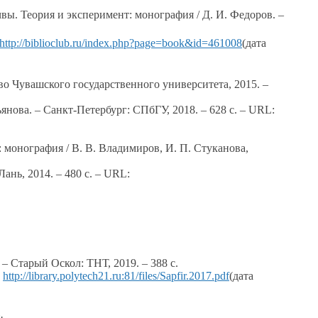
чвы. Теория
и эксперимент:
монография /
Д. И. Федоров.
–
http://biblioclub.ru/index.php?page=book&id=461008
(дата
о Чувашского государственного университета, 2015. –
ьянова.
– Санкт-Петербург: СПбГУ, 2018. –
628 с.
– URL:
: монография /
В. В. Владимиров,
И. П. Стуканова,
Лань, 2014. –
480 с.
– URL:
– Старый Оскол: ТНТ, 2019. –
388 с.
:
http://library.polytech21.ru:81/files/Sapfir.2017.pdf
(дата
.