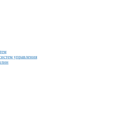
тем
систем управления
плин