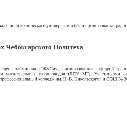
ского политехнического университета были организованы трад
ах Чебоксарского Политеха
едена олимпиада «Oil&Gas», организованная кафедрой транс
ем магистральных газопроводов (ЛПУ МГ). Участниками 
 профессиональный колледж
им. Н. В. Никольского»
и СОШ
№ 3