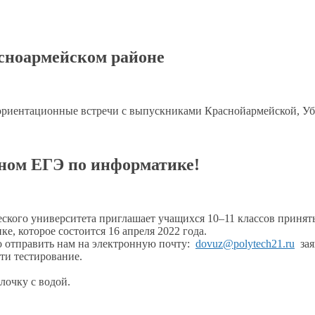
сноармейском районе
ориентационные встречи
с выпускниками
Краснойармейской, У
ном ЕГЭ по информатике!
еского университета приглашает учащихся
10–11 классов
принять
е, которое состоится 16 апреля 2022 года.
 отправить нам
на электронную
почту:
dovuz@polytech21.ru
зая
и тестирование.
ылочку
с водой.