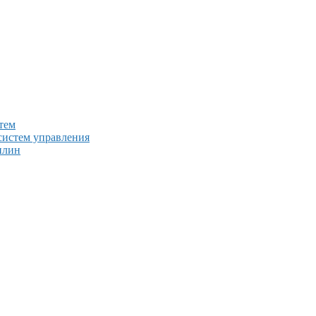
тем
систем управления
плин