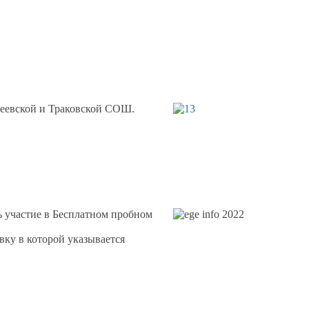
беевской
и Траковской СОШ.
 участие
в Бесплатном
пробном
вку
в которой
указывается