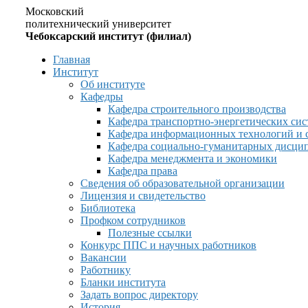
Московский
политехнический университет
Чебоксарский институт (филиал)
Главная
Институт
Об институте
Кафедры
Кафедра строительного производства
Кафедра транспортно-энергетических сис
Кафедра информационных технологий и 
Кафедра социально-гуманитарных дисци
Кафедра менеджмента и экономики
Кафедра права
Сведения об образовательной организации
Лицензия и свидетельство
Библиотека
Профком сотрудников
Полезные ссылки
Конкурс ППС и научных работников
Вакансии
Работнику
Бланки института
Задать вопрос директору
История