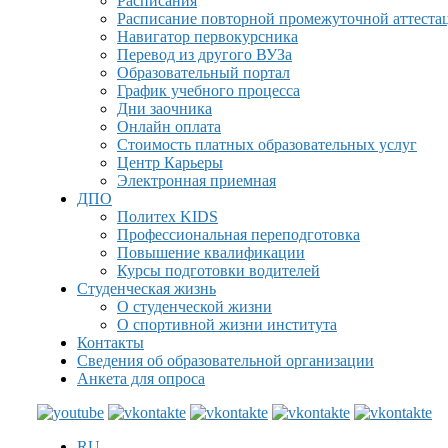
Расписания
Расписание повторной промежуточной аттеста
Навигатор первокурсника
Перевод из другого ВУЗа
Образовательный портал
График учебного процесса
Дни заочника
Онлайн оплата
Стоимость платных образовательных услуг
Центр Карьеры
Электронная приемная
ДПО
Политех KIDS
Профессиональная переподготовка
Повышение квалификации
Курсы подготовки водителей
Студенческая жизнь
О студенческой жизни
О спортивной жизни института
Контакты
Сведения об образовательной организации
Анкета для опроса
RU