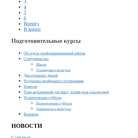
3
4
5
6
Вперёд
В конец
Подготовительные курсы
Об отделе профориентационной работы
Сотрудничество
Школы
Техникумы и колледжи
Дни открытых дверей
Результаты профильного тестирования
Новости
План мероприятий для школ, техникумов и колледжей
Политеховские субботы
Политеховские субботы
Олимпиады и конкурсы
Контакты
НОВОСТИ
События