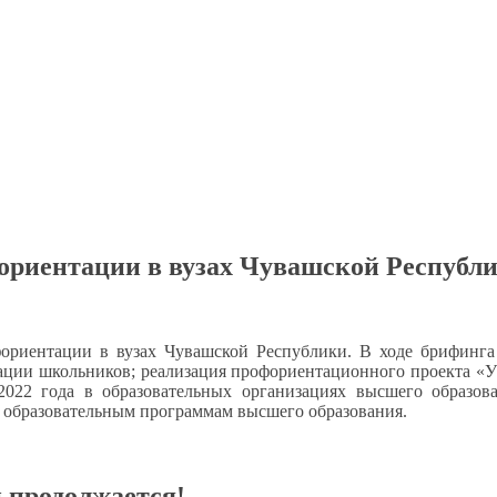
ориентации в вузах Чувашской Республ
офориентации
в вузах
Чувашской Республики.
В ходе
брифинга 
ации школьников; реализация профориентационного проекта 
2022 года
в образовательных
организациях высшего образов
о образовательным программам высшего образования.
 продолжается!