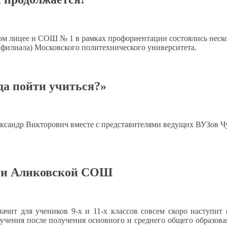
ом
лицее
и СОШ
№ 1
в рамках
профориентации состоялись неск
(филиала) Московского политехнического университета.
да пойти учиться?»
ександр Викторович вместе
с представителями
ведущих ВУЗов Ч
х и Аликовской СОШ
начит
для учеников 9-х и 11-х классов совсем скоро наступит
учения после получения основного
и среднего
общего образова