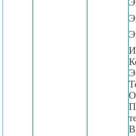
Э
Э
Э
И
К
Э
Т
О
П
т
В