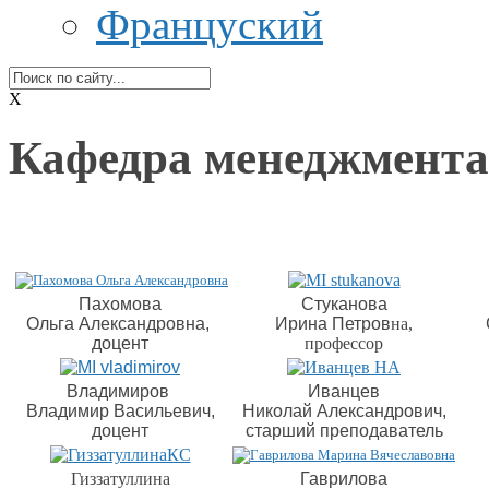
Француский
X
Кафедра менеджмента
Пахомова
Стуканова
Ольга Александровна,
Ирина Петров
на,
доцент
профессор
Владимиров
Иванцев
Владимир Васильевич,
Николай Александрович,
доцент
старший преподаватель
Гиззатуллина
Гаврилова