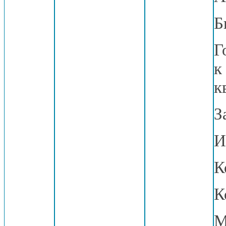
Б
Г
к
к
З
И
К
К
М