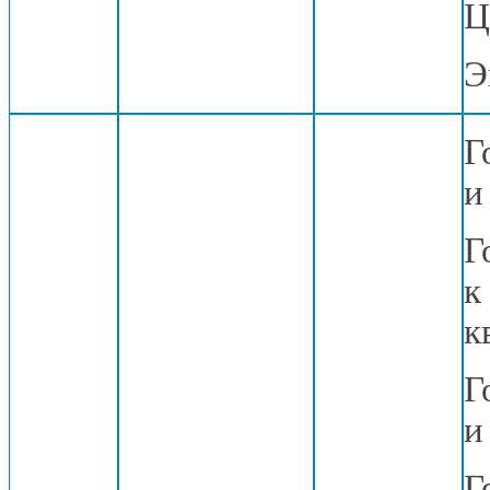
Ц
Э
Г
и
Г
к
к
Г
и
Г