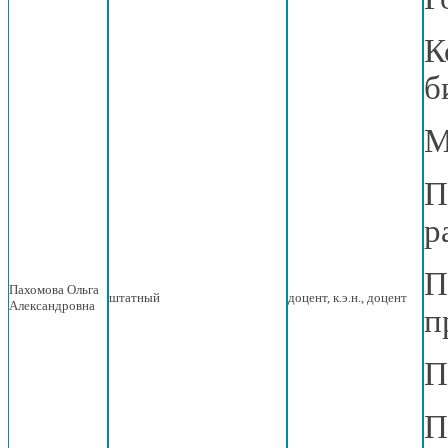
К
б
М
П
р
П
Пахомова Ольга
штатный
доцент, к.э.н., доцент
Александровна
п
П
П