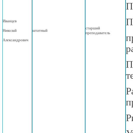
П
П
Иванцев
старший
Николай
штатный
преподаватель
п
Александрович
р
П
т
Р
п
Р