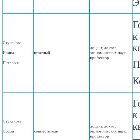
Э
Г
к
Стуканова
к
доцент, доктор
Ирина
штатный
экономических наук,
профессор
П
Петровна
К
Г
к
Стуканова
к
доцент, доктор
Софья
совместитель
экономических наук,
профессор