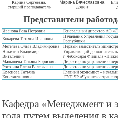
Карина Сергеевна,
Марина Вячеславовна,
Ели
старший преподаватель
доцент
Представители работод
Иванова Роза Петровна
Генеральный директор АО «Л
Начальник Управления госуд
Кокарева Татьяна Ивановна
Республики
Метелева Ольга Владимировна
Первый заместитель министр
Никитин Владимир
Управляющий дополнительны
Витальевич
г. Чебоксары
Филиала «Ниже
Малышева Татьяна Борисовна
Директор по управлению
пер
Рогозина Елена Валерьевна
Директор по управлению пе
Краснова Татьяна
Главный экономист – начальн
Константиновна
ГУП ЧР «Чувашское транспор
Кафедра
«Менеджмент и э
года путем
выделения в к