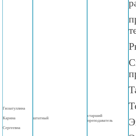
р
п
т
Р
С
п
Т
Т
Гиззатуллина
старший
Карина
штатный
Э
преподаватель
Сергеевна