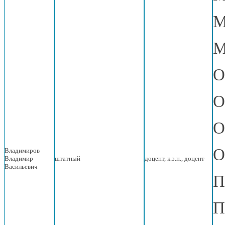
М
М
О
О
О
О
Владимиров
Владимир
штатный
доцент, к.э.н., доцент
Васильевич
П
П