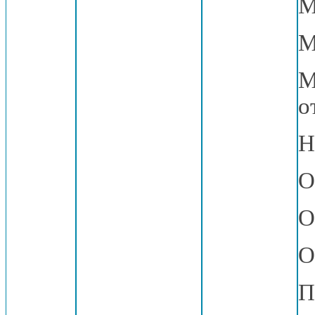
М
М
М
о
Н
О
О
О
П