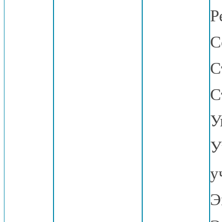
Р
С
С
С
У
У
у
Э