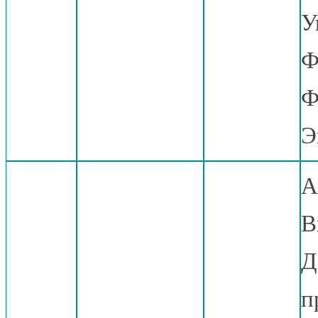
У
Ф
Ф
Э
А
В
Д
п