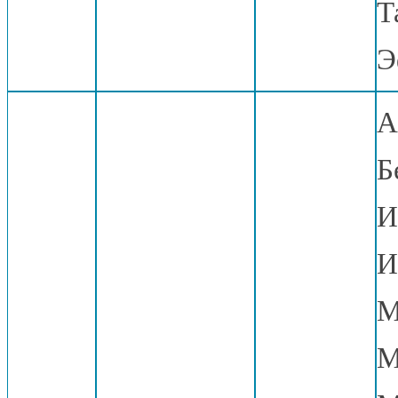
Т
Э
А
Б
И
И
М
М