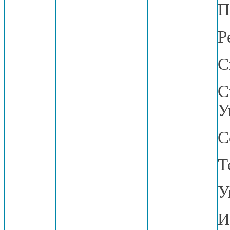
П
Р
С
С
У
С
Т
У
И