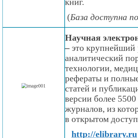
книг.
(
База доступна п
Научная электро
–
это крупнейший
аналитический по
технологии, меди
рефераты
и полны
статей
и публикац
версии более
5500
журналов,
из кото
в открытом
доступ
http://elibrary.ru