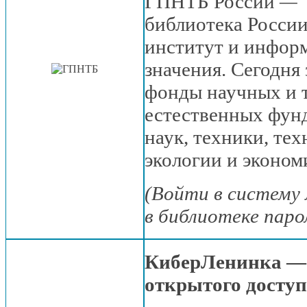
ГПНТБ России
—
библиотека России
институт
и инфор
значения. Сегодня
фонды научных
и 
естественных фун
наук, техники, те
экологии
и эконом
(Войти
в систему
в библиотеке
паро
КиберЛенинка —
открытого досту