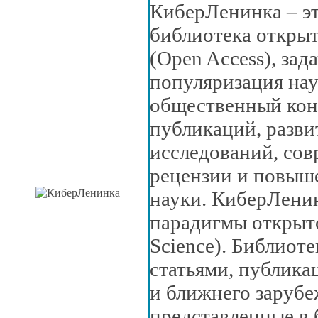
КиберЛенинка – эт
библиотека открыт
(Open Access), зад
популяризация на
общественный кон
публикаций, разв
исследований, сов
рецензии
и повыш
науки. КиберЛени
парадигмы открыт
Science). Библиот
статьями, публик
и ближнего
зарубе
представленные
в 