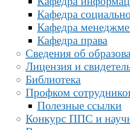
Кафедра информац
(8352) 62-33-41
Кафедра социальн
Кафедра менеджме
иотекарь
сеева Маргарита
Кафедра права
дьевна
il
:
Сведения об образов
@polytech21.ru
: 429000,
Лицензия и свидетел
ксары,
. Маркса,
54,
04
Библиотека
(8352) 62-33-41
Профком сотруднико
Полезные ссылки
Конкурс ППС и науч