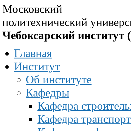
Московский
политехнический универс
Чебоксарский институт 
Главная
Институт
Об институте
Кафедры
Юрьевна
Кафедра строитель
il
:
na
_
lisova
@
mail
.
ru
Кафедра транспорт
: 429000,
ксары,
. Маркса,
54,
10