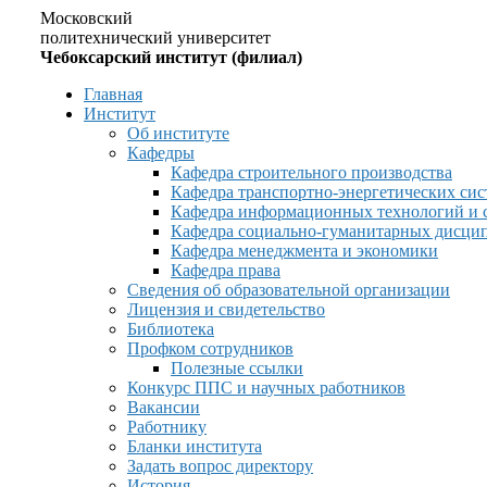
Московский
политехнический университет
Чебоксарский институт (филиал)
Главная
Институт
Об институте
Кафедры
Кафедра строительного производства
Кафедра транспортно-энергетических сис
Кафедра информационных технологий и 
Кафедра социально-гуманитарных дисци
Кафедра менеджмента и экономики
Кафедра права
Сведения об образовательной организации
Лицензия и свидетельство
Библиотека
Профком сотрудников
Полезные ссылки
Конкурс ППС и научных работников
Вакансии
Работнику
Бланки института
Задать вопрос директору
История