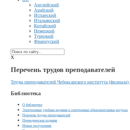
Английский
Арабский
Испанский
Итальянский
Китайский
Немецкий
Турецкий
Француский
X
Перечень трудов преподавателей
Труды преподавателей Чебоксарского института (филиала)
Библиотека
О библиотеке
Электронные учебные издания и электронные образовательные ресурсы
Перечень трудов преподавателей
Периодические издания
Новые поступления