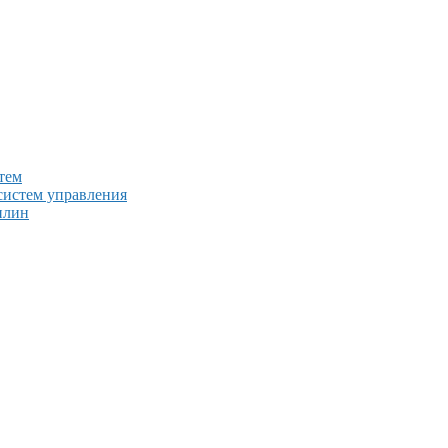
тем
систем управления
плин