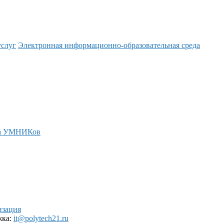
услуг
Электронная информационно-образовательная среда
а УМНИКов
изация
жка:
it@polytech21.ru