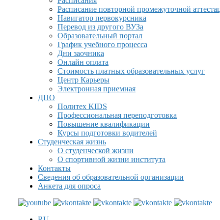
Расписания
Расписание повторной промежуточной аттеста
Навигатор первокурсника
Перевод из другого ВУЗа
Образовательный портал
График учебного процесса
Дни заочника
Онлайн оплата
Стоимость платных образовательных услуг
Центр Карьеры
Электронная приемная
ДПО
Политех KIDS
Профессиональная переподготовка
Повышение квалификации
Курсы подготовки водителей
Студенческая жизнь
О студенческой жизни
О спортивной жизни института
Контакты
Сведения об образовательной организации
Анкета для опроса
RU