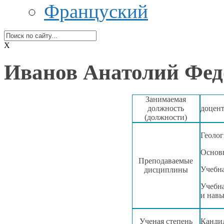
Француский
X
Иванов Анатолий Фед
Занимаемая
должность
доцен
(должности)
Геолог
Основ
Преподаваемые
Учебна
дисциплины
Учебна
и навы
Ученая степень
Канди