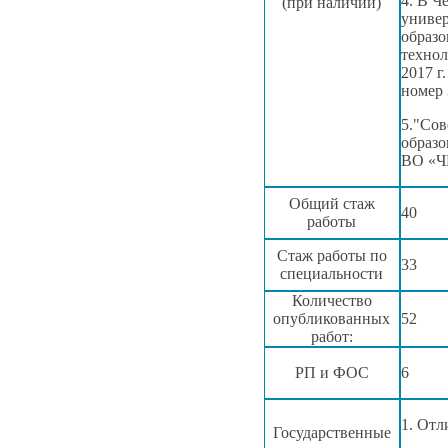
4.
В Че
(при наличии)
универ
образо
техно
2017 г
номер 
5."Сов
образо
ВО «
Общий стаж
40
работы
Стаж работы по
33
специальности
Количество
опубликованных
52
работ:
РП
и ФОС
6
1. От
Государственные