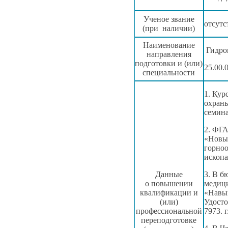
Ученое звание
отсутс
(при наличии)
Наименование
Гидро
направления
подготовки и (или)
25.00.
специальности
1. Кур
охран
семин
2. ФГА
«Новые
горноо
ископ
Данные
3.
В б
о повышении
медици
квалификации и
«Навы
(или)
Удост
профессиональной
7973.
г
переподготовке