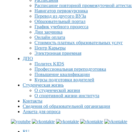
Расписания
Расписание повторной промежуточной аттеста
Навигатор первокурсника
Перевод из другого ВУЗа
Образовательный портал
График учебного процесса
Дни заочника
Онлайн оплата
Стоимость платных образовательных услуг
Центр Карьеры
Электронная приемная
ДПО
Политех KIDS
Профессиональная переподготовка
Повышение квалификации
Курсы подготовки водителей
Студенческая жизнь
О студенческой жизни
О спортивной жизни института
Контакты
Сведения об образовательной организации
Анкета для опроса
RU