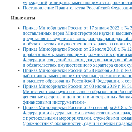
учреждений, и лицами, замещающими эти должност
Постановление Правительства Российской Федерации о
Иные акты
Приказ Минобрнауки России от
17 января
2022 г.
№ 3
поставленных перед Министерством науки
и высшег
представлять сведения
о своих
доходах, расходах,
об 
и обязательствах
имущественного характера своих су
Приказ Минобрнауки России от
26 июля
2018 г.
№ 12н
и работниками,
замещающими должности
в организа
Федерации, сведений
о своих
доходах, расходах,
об и
и обязательствах
имущественного характера своих су
Приказ Минобрнауки России от
28 ноября
2018 г.
№ 6
работников, замещающих отдельные должности
на о
и высшего
образования Российской Федерации,
к со
Приказ Минобрнауки России от
03 июня
2019 г.
№ 51
Министерством науки
и высшего
образования Россий
денежные средства
и ценности
в иностранных
банка
финансовыми инструментами»
Приказ Минобрнауки России от
05 сентября
2018 г.
№ 
Федерации
и федеральными
государственными граж
с протокольными
мероприятиями, служебными кома
(должностных) обязанностей, сдачи
и оценки
подарка