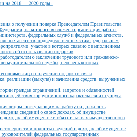
ии на 2018 — 2020 годы»
ления
о получении
подарка Председателем Правительства
 Федерации,
на которого
возложена организация работы
 министерств, федеральных служб
и федеральных
агентств,
ральных
агентств, подведомственных этим федеральным
роприятиями, участие
в которых
связано
с выполнением
опросов
об использовании
подарка»
работодателем о заключении трудового или гражданско-
 или муниципальной службы, перечень которых
тегориями лиц о получении подарка в связи
а, реализации (выкупа) и зачисления средств, вырученных
гории граждан ограничений, запретов и обязанностей,
отиводействия коррупционного характера своих супруга
ения лицом, поступающим на работу на должность
реждения сведений о своих доходах, об имуществе
 о доходах, об имуществе и обязательствах имущественного
остоверности и полноты сведений о доходах, об имуществе
й руководителей федеральных государственных