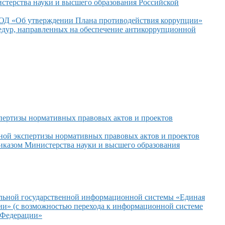
стерства науки
и высшего
образования Российской
ОД «Об утверждении Плана противодействия коррупции»
едур,
направленных
на обеспечение
антикоррупционной
пертизы нормативных правовых актов
и проектов
ной экспертизы нормативных правовых актов
и проектов
иказом Министерства науки
и высшего
образования
льной государственной информационной системы «Единая
ции»
(с возможностью
перехода
к информационной
системе
 Федерации»