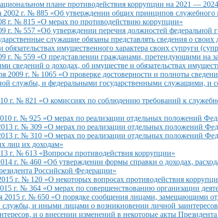
ациональном плане противодействия коррупции на
2021 —
202
та 2002 г. № 885 «Об утверждении общих принципов служебного
08 г. № 815 «О мерах по противодействию коррупции»
09 г. № 557 «Об утверждении перечня должностей федеральной 
дарственные служащие обязаны представлять сведения о своих 
е и обязательствах имущественного характера своих супруги (су
009 г. № 559 «О представлении гражданами, претендующими на 
и сведений о доходах, об имуществе и обязательствах имущест
ря 2009 г. № 1065 «О проверке достоверности и полноты сведе
нной службы, и федеральными государственными служащими, и
010 г. № 821 «О комиссиях по соблюдению требований к служе
2010 г. № 925 «О мерах по реализации отдельных положений Фе
2013 г. № 309 «О мерах по реализации отдельных положений Фе
2013 г. № 310 «О мерах по реализации отдельных положений Феде
х лиц их доходам»
13 г.
№ 613 «Вопросы противодействия коррупции»
014 г.
№ 460 «Об утверждении формы справки о доходах, расхода
Президента Российской Федерации»
2015 г.
№ 120 «О некоторых вопросах противодействия коррупц
015 г. № 364 «О мерах по совершенствованию организации деят
ря 2015 г. № 650 «О порядке сообщения лицами, замещающими о
й службы, и иными лицами о возникновении личной заинтересо
нтересов, и о внесении изменений в некоторые акты Президент