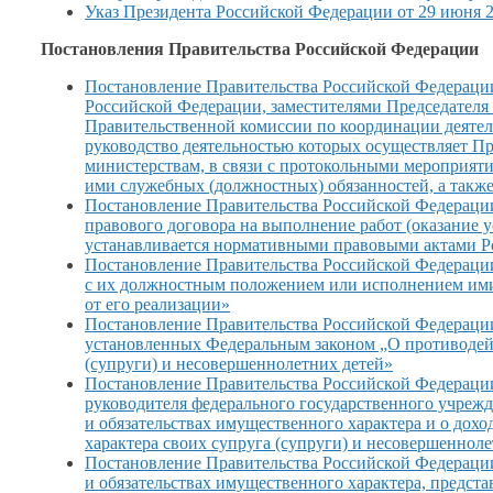
Указ Президента Российской Федерации от 29 июня 
Постановления Правительства Российской Федерации
Постановление Правительства Российской Федераци
Российской Федерации, заместителями Председател
Правительственной комиссии по координации деятел
руководство деятельностью которых осуществляет П
министерствам,
в связи
с протокольными
мероприяти
ими служебных (должностных) обязанностей,
а такж
Постановление Правительства Российской Федерации 
правового договора на выполнение работ (оказание
устанавливается нормативными правовыми актами 
Постановление Правительства Российской Федерации 
с их должностным положением или исполнением ими 
от его реализации»
Постановление Правительства Российской Федерации 
установленных Федеральным законом „О противодейс
(супруги) и несовершеннолетних детей»
Постановление Правительства Российской Федерации
руководителя федерального государственного учрежд
и обязательствах имущественного характера и о дохо
характера своих супруга (супруги) и несовершеннол
Постановление Правительства Российской Федерации 
и обязательствах имущественного характера, предс