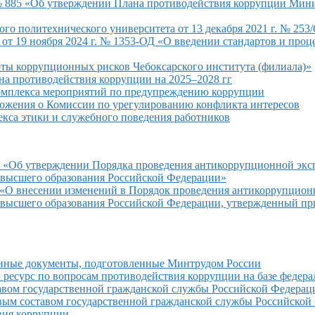
885 «Об утверждении Плана противодействия коррупции Мини
ого политехнического университета от
13 декабря
2021 г.
№ 253/
 от
19 ноября
2024 г.
№ 1353-ОД «О введении стандартов
и проц
рты коррупционных рисков Чебоксарского института (филиала)»
ана противодействия коррупции на
2025–2028 гг
мплекса мероприятий по предупреждению коррупции
ложения
о Комиссии
по урегулированию конфликта интересов
екса этики
и служебного
поведения работников
«Об утверждении Порядка проведения антикоррупционной экс
 высшего
образования Российской Федерации»
«О внесении изменений
в Порядок
проведения антикоррупцион
 высшего
образования Российской Федерации, утвержденный пр
иные
документы, подготовленные Минтрудом России
ресурс по вопросам противодействия коррупции
на базе
федера
авом государственной гражданской службы Российской Федера
вым составом государственной гражданской службы Российской
вия коррупции