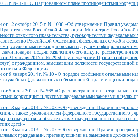
2018 г. № 378 «О Национальном плане противодействия коррупц
и от
12 октября
2015 г.
№ 1088 «Об утверждении Правил уведом
я Правительства Российской Федерации, Министром Российской
ьности открытого правительства, руководителями федеральных
равительство Российской Федерации, федеральных служб
и феде
ями, служебными командировками
и другими
официальными ме
е
сдачи подарка, подачи заявления
о его
выкупе, рассмотрения в
от 21 января 2015 г. № 29 «Об утверждении Правил сообщения 
 услуг) с гражданином, замещавшим должности государственной
Российской Федерации»
от 9 января 2014 г. № 10 «О порядке сообщения отдельными ка
служебных (должностных) обязанностей, сдачи и оценки подарк
от 5 июля 2013 г. № 568 «О распространении на отдельные кате
твии коррупции“ и другими федеральными законами в целях пр
 от 13 марта 2013 г. № 208 «Об утверждении Правил представл
ения, а также руководителем федерального государственного уч
дах, об имуществе и обязательствах имущественного характера и
етних детей»
от 13 марта 2013 г. № 207 «Об утверждении Правил проверки д
тавляемых гражданами, претендующими на замещение должносте