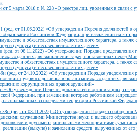
и»
т 5 марта 2018 г. № 228 «О реестре лиц, уволенных в связи с у
1 (ред. от 01.06.2022) «Об утверждении Перечня должностей
в о
о
образования Российской Федерации, при назначении
на котор
имуществе
и обязательствах
имущественного характера,
а также
с
пруги (супруга)
и несовершеннолетних
детей»
 (ред. от 08.11.2022) «Об утверждении Порядка представлени
циях,
созданных для выполнения задач, поставленных перед Ми
муществе
и обязательствах
имущественного характера,
а также
с
пруги (супруга)
и несовершеннолетних
детей»
6н (ред. от 24.10.2022) «Об утверждении Порядка уведомления 
сновании
трудового договора
в организациях,
созданных для вып
вершению
коррупционных правонарушений»
н «Об утверждении Перечня должностей
в организациях,
создан
ской Федерации, при замещении которых работникам запрещае
х, расположенных
за пределами
территории Российской Федераци
38н (ред. от 08.11.2022) «Об утверждении Порядка сообщения
данскими служащими Министерства науки
и высшего
образован
ндировками
и другими
официальными мероприятиями, участие
в
, реализации (выкупа)
и зачисления
средств, вырученных
от его