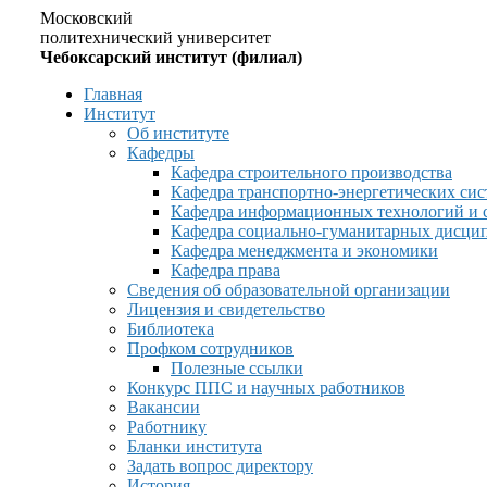
Московский
политехнический университет
Чебоксарский институт (филиал)
Главная
Институт
Об институте
Кафедры
Кафедра строительного производства
Кафедра транспортно-энергетических сис
Кафедра информационных технологий и 
Кафедра социально-гуманитарных дисци
Кафедра менеджмента и экономики
Кафедра права
Сведения об образовательной организации
Лицензия и свидетельство
Библиотека
Профком сотрудников
Полезные ссылки
Конкурс ППС и научных работников
Вакансии
Работнику
Бланки института
Задать вопрос директору
История