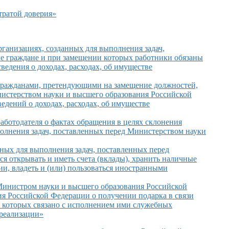
тратой доверия»
рганизациях,
созданных для выполнения задач,
ые
граждане
и при
замещении которых работники обязаны
ведения
о доходах,
расходах,
об имуществе
я гражданами, претендующими
на замещение
должностей,
нистерством науки
и высшего
образования Российской
ведений
о доходах,
расходах,
об имуществе
работодателя
о фактах
обращения
в целях
склонения
олнения задач, поставленных перед Министерством науки
ных для выполнения задач, поставленных перед
тся открывать
и иметь
счета (вклады), хранить наличные
и, владеть и (или) пользоваться иностранными
 Министром науки
и высшего
образования Российской
ия Российской Федерации
о получении
подарка
в связи
 которых
связано
с исполнением
ими служебных
реализации»