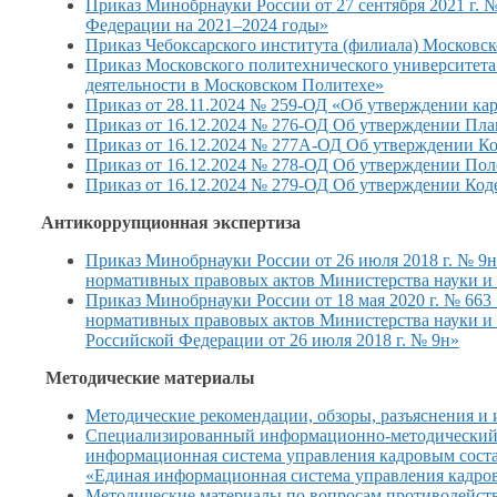
Приказ Минобрнауки России от
27 сентября
2021 г.
№ 
Федерации на 2021–2024 годы»
Приказ Чебоксарского института (филиала) Московск
Приказ Московского политехнического университета
деятельности
в Московском
Политехе»
Приказ от 28.11.2024 № 259-ОД «Об утверждении ка
Приказ от 16.12.2024 № 276-ОД Об утверждении Пл
Приказ от 16.12.2024
№ 277А-ОД
Об утверждении Ко
Приказ от 16.12.2024 № 278-ОД Об утверждении По
Приказ от 16.12.2024 № 279-ОД Об утверждении Код
Антикоррупционная экспертиза
Приказ Минобрнауки России от
26 июля
2018 г.
№ 9н 
нормативных правовых актов Министерства науки
и
Приказ Минобрнауки России от
18 мая
2020 г.
№ 663 
нормативных правовых актов Министерства науки
и
Российской Федерации от
26 июля
2018 г.
№ 9н»
Методические материалы
Методические рекомендации, обзоры, разъяснения
и 
Специализированный информационно-методический 
информационная система управления кадровым сост
«Единая информационная система управления кадро
Методические материалы по вопросам противодейст