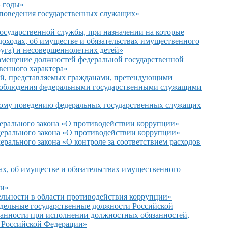
4 годы»
 поведения государственных служащих»
государственной службы, при назначении на которые
доходах, об имуществе и обязательствах имущественного
пруга) и несовершеннолетних детей»
замещение должностей федеральной государственной
венного характера»
ний, представляемых гражданами, претендующими
 соблюдения федеральными государственными служащими
бному поведению федеральных государственных служащих
дерального закона «О противодействии коррупции»
дерального закона «О противодействии коррупции»
рального закона «О контроле за соответствием расходов
х, об имуществе и обязательствах имущественного
ии»
ельности в области противодействия коррупции»
тдельные государственные должности Российской
ванности при исполнении должностных обязанностей,
а Российской Федерации»