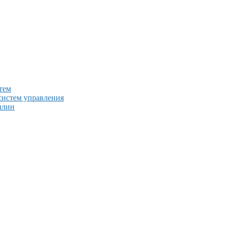
тем
систем управления
плин