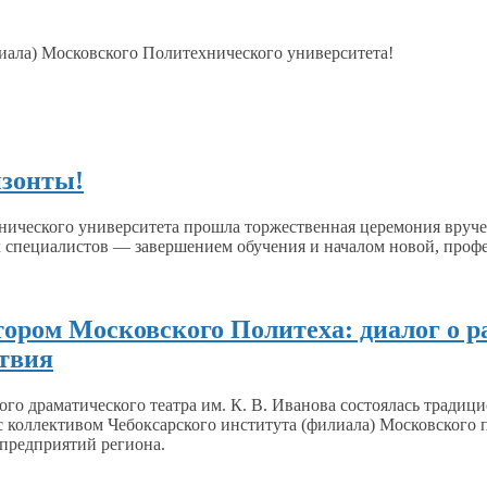
иала) Московского Политехнического университета!
изонты!
хнического университета прошла торжественная церемония вру
 специалистов — завершением обучения
и началом
новой, проф
ором Московского Политеха: диалог о р
ствия
ого драматического театра
им. К. В. Иванова
состоялась традици
с коллективом
Чебоксарского института (филиала) Московского 
редприятий региона.