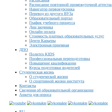
Расписания
Расписание повторной промежуточной аттеста
Навигатор первокурсника
Перевод из другого ВУЗа
Образовательный портал
График учебного процесса
Дни заочника
Онлайн оплата
Стоимость платных образовательных услуг
Центр Карьеры
Электронная приемная
ДПО
Политех KIDS
Профессиональная переподготовка
Повышение квалификации
Курсы подготовки водителей
Студенческая жизнь
О студенческой жизни
О спортивной жизни института
Контакты
Сведения об образовательной организации
Анкета для опроса
RU