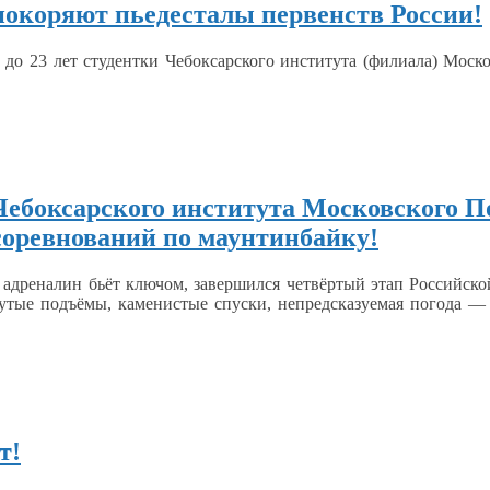
покоряют пьедесталы первенств России!
в до
23 лет
студентки Чебоксарского института (филиала) Моско
Чебоксарского института Московского П
соревнований по маунтинбайку!
 адреналин
бьёт ключом, завершился четвёртый этап Российск
тые подъёмы, каменистые спуски, непредсказуемая погода — 
т!