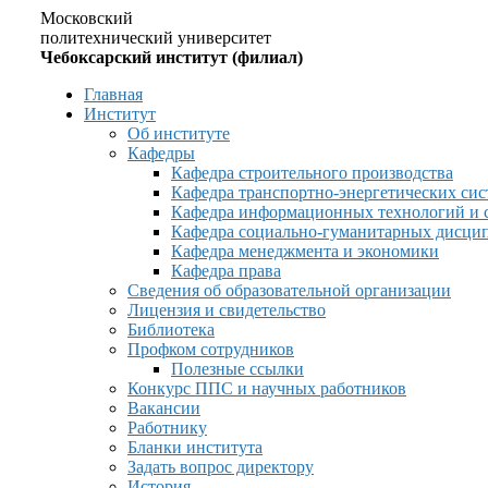
Московский
политехнический университет
Чебоксарский институт (филиал)
Главная
Институт
Об институте
Кафедры
Кафедра строительного производства
Кафедра транспортно-энергетических сис
Кафедра информационных технологий и 
Кафедра социально-гуманитарных дисци
Кафедра менеджмента и экономики
Кафедра права
Сведения об образовательной организации
Лицензия и свидетельство
Библиотека
Профком сотрудников
Полезные ссылки
Конкурс ППС и научных работников
Вакансии
Работнику
Бланки института
Задать вопрос директору
История