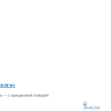
олга»
ета —
с грандиозной
победой!