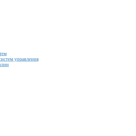
тем
систем управления
плин