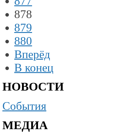
877
878
879
880
Вперёд
В конец
НОВОСТИ
События
МЕДИА