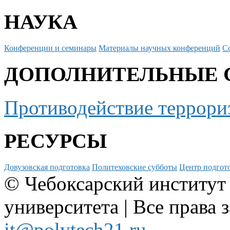
НАУКА
Конференции и семинары
Материалы научных конференций
С
ДОПОЛНИТЕЛЬНЫЕ 
Противодействие террори
РЕСУРСЫ
Довузовская подготовка
Политеховские субботы
Центр подгото
© Чебоксарский институт
университета | Все права 
it@polytech21.ru